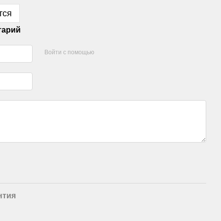
тся
тарий
Войти с помощью
нтия