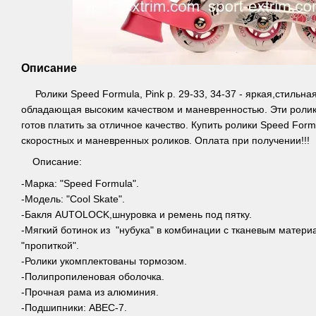
Описание
Ролики Speed Formula, Pink р. 29-33, 34-37 - яркая,стильна
обладающая высоким качеством и маневренностью. Эти ролики
готов платить за отличное качество. Купить ролики Speed For
скоростных и маневренных роликов. Оплата при получении!!!
Описание:
-Марка: "Speed Formula".
-Модель: "Cool Skate".
-Бакля AUTОLOCK,шнуровка и ремень под пятку.
-Мягкий ботинок из "нубука" в комбинации с тканевым матер
"пропиткой".
-Ролики укомплектованы тормозом.
-Полипропиленовая оболочка.
-Прочная рама из алюминия.
-Подшипники: ABEC-7.