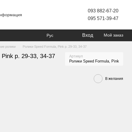
093 882-67-20
информация
095 571-39-47
Вход
Мой заказ
Рус
кие ролики
Ролики Speed Formula, Pink р. 29-33, 34-37
Pink р. 29-33, 34-37
Артикул
Ролики Speed Formula, Pink
В желания