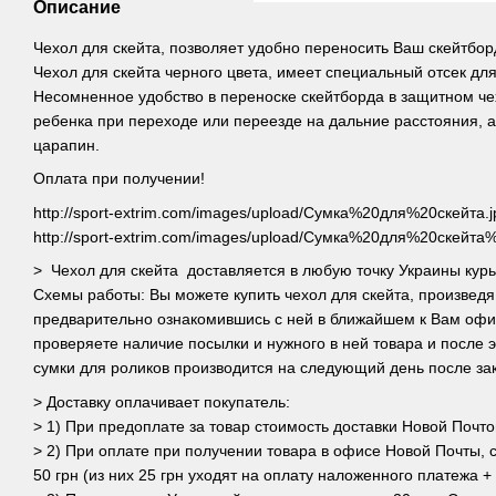
Описание
Чехол для скейта, позволяет удобно переносить Ваш скейтбо
Чехол для скейта черного цвета, имеет специальный отсек дл
Несомненное удобство в переноске скейтборда в защитном че
ребенка при переходе или переезде на дальние расстояния, а
царапин.
Оплата при получении!
http://sport-extrim.com/images/upload/Сумка%20для%20скейта.j
http://sport-extrim.com/images/upload/Сумка%20для%20скейт
> Чехол для скейта доставляется в любую точку Украины кур
Схемы работы: Вы можете купить чехол для скейта, произведя
предварительно ознакомившись с ней в ближайшем к Вам офи
проверяете наличие посылки и нужного в ней товара и после 
сумки для роликов производится на следующий день после зака
> Доставку оплачивает покупатель:
> 1) При предоплате за товар стоимость доставки Новой Почто
> 2) При оплате при получении товара в офисе Новой Почты, 
50 грн (из них 25 грн уходят на оплату наложенного платежа + 