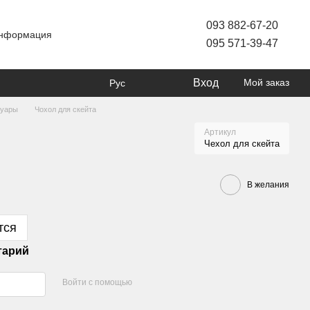
093 882-67-20
информация
095 571-39-47
Вход
Мой заказ
Рус
суары
Чохол для скейта
Артикул
Чехол для скейта
В желания
тся
тарий
Войти с помощью