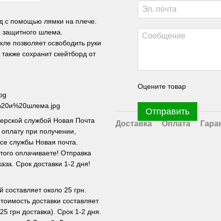
рд с помощью лямки на плече.
я защитного шлема.
хле позволяет освободить руки
 также сохранит скейтборд от
Оцените товар
pg
а%20и%20шлема.jpg
Отправить
ьерской службой Новая Почта
Доставка
Оплата
Гара
 оплату при получении,
се службы Новая почта.
этого оплачиваете! Отправка
за. Срок доставки 1-2 дня!
й составляет около 25 грн.
стоимость доставки составляет
25 грн доставка). Срок 1-2 дня.