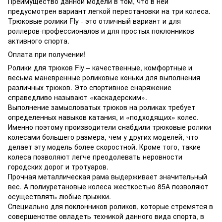
Преимущество данной модели в том, что в ней
предусмотрен вариант легкой перестановки на три колеса.
Трюковые ролики Fly - это отличный вариант и для
роллеров-профессионалов и для простых поклонников
активного спорта.
Оплата при получении!
Ролики для трюков Fly – качественные, комфортные и
весьма маневренные роликовые коньки для выполнения
различных трюков. Это спортивное снаряжение
справедливо называют «каскадерским».
Выполнение замысловатых трюков на роликах требует
определенных навыков катания, и «подходящих» колес.
Именно поэтому производители снабдили трюковые ролики
колесами большего размера, чем у других моделей, что
делает эту модель более скоростной. Кроме того, такие
колеса позволяют легче преодолевать неровности
городских дорог и тротуаров.
Прочная металлическая рама выдерживает значительный
вес. А полиуретановые колеса жесткостью 85А позволяют
осуществлять любые прыжки.
Специально для поклонников роликов, которые стремятся в
совершенстве овладеть техникой данного вида спорта, в