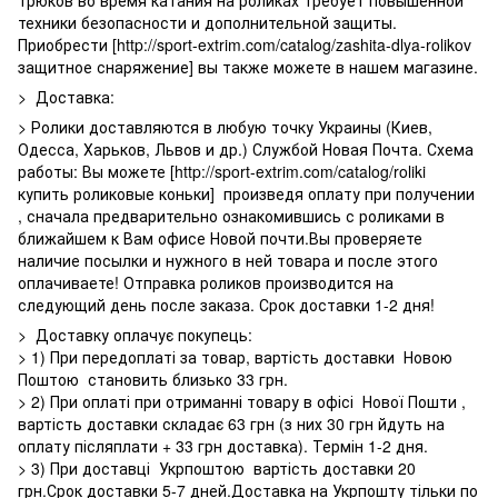
техники безопасности и дополнительной защиты.
Приобрести [http://sport-extrim.com/catalog/zashita-dlya-rolikov
защитное снаряжение] вы также можете в нашем магазине.
> Доставка:
> Ролики доставляются в любую точку Украины (Киев,
Одесса, Харьков, Львов и др.) Службой Новая Почта. Схема
работы: Вы можете [http://sport-extrim.com/catalog/roliki
купить роликовые коньки] произведя оплату при получении
, сначала предварительно ознакомившись с роликами в
ближайшем к Вам офисе Новой почти.Вы проверяете
наличие посылки и нужного в ней товара и после этого
оплачиваете! Отправка роликов производится на
следующий день после заказа. Срок доставки 1-2 дня!
> Доставку оплачує покупець:
> 1) При передоплаті за товар, вартість доставки Новою
Поштою становить близько 33 грн.
> 2) При оплаті при отриманні товару в офісі Нової Пошти ,
вартість доставки складає 63 грн (з них 30 грн йдуть на
оплату післяплати + 33 грн доставка). Термін 1-2 дня.
> 3) При доставці Укрпоштою вартість доставки 20
грн.Срок доставки 5-7 дней.Доставка на Укрпошту тільки по