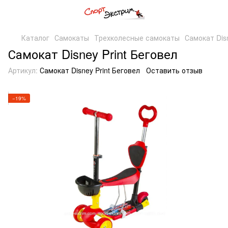
Каталог
Самокаты
Трехколесные самокаты
Самокат Disn
Самокат Disney Print Беговел
Артикул:
Самокат Disney Print Беговел
Оставить отзыв
−19%