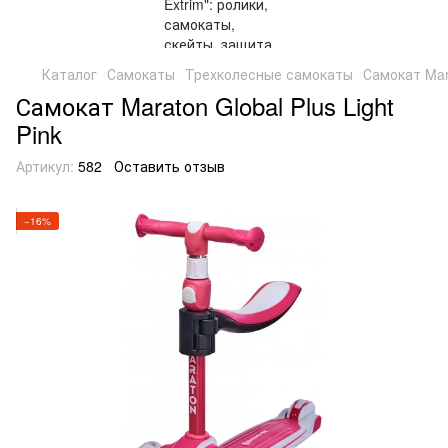
Каталог
Самокаты
Трехколесные самокаты
Самокат Mara
Самокат Maraton Global Plus Light
Pink
Артикул:
582
Оставить отзыв
−16%