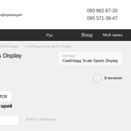
093 882-67-20
информация
095 571-39-47
Вход
Мой заказ
Рус
Скейтборды
Скейтборд Scale Sports Display
 Display
Артикул
Скейтборд Scale Sports Display
В желания
тся
тарий
Войти с помощью