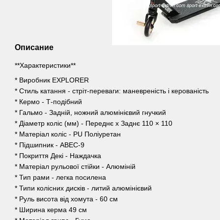
Описание
**Характеристики**
* Виробник EXPLORER
* Стиль катання - стріт-переваги: ​​маневреність і керованість
* Кермо - Т-подібний
* Гальмо - Задній, ножний алюмінієвий гнучкий
* Діаметр коліс (мм) - Переднє х Заднє 110 × 110
* Матеріал коліс - PU Поліуретан
* Підшипник - ABEC-9
* Покриття Декі - Наждачка
* Матеріал рульової стійки - Алюміній
* Тип рами - легка посилена
* Типи колісних дисків - литий алюмінієвий
* Руль висота від хомута - 60 см
* Ширина керма 49 см