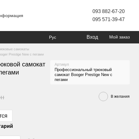
093 882-67-20
информация
095 571-39-47
Вход
Мой заказ
Рус
рюковые самокаты
ger Prestige New с пегами
юковой самокат
Артикул
Профессиональный трюковый
 пегами
самокат Booger Prestige New с
пегами
рн
В желания
тся
тарий