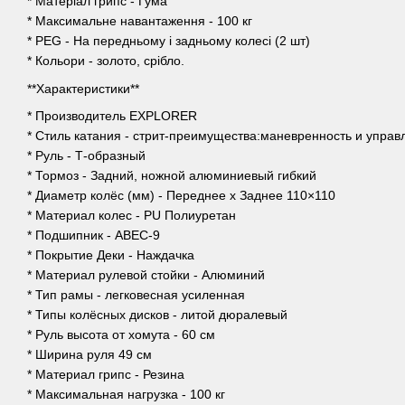
* Матеріал грипс - Гума
* Максимальне навантаження - 100 кг
* PEG - На передньому і задньому колесі (2 шт)
* Кольори - золото, срібло.
**Характеристики**
* Производитель EXPLORER
* Стиль катания - стрит-преимущества:маневренность и управ
* Руль - Т-образный
* Тормоз - Задний, ножной алюминиевый гибкий
* Диаметр колёс (мм) - Переднее х Заднее 110×110
* Материал колес - PU Полиуретан
* Подшипник - ABEC-9
* Покрытие Деки - Наждачка
* Материал рулевой стойки - Алюминий
* Тип рамы - легковесная усиленная
* Типы колёсных дисков - литой дюралевый
* Руль высота от хомута - 60 см
* Ширина руля 49 см
* Материал грипс - Резина
* Максимальная нагрузка - 100 кг