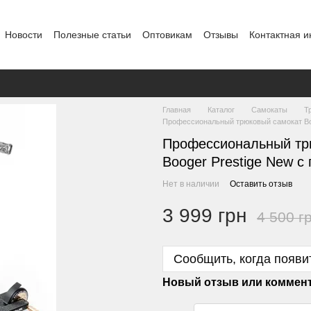
Новости
Полезные статьи
Оптовикам
Отзывы
Контактная 
Главная
Каталог
Самокаты
Т
Профессиональный трюковый самокат Boo
Профессиональный тр
Booger Prestige New с
Нет в наличии
Оставить отзыв
3 999 грн
4 500 г
Сообщить, когда появи
Новый отзыв или коммен