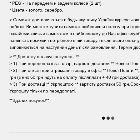
* PEG - На переднем и заднем колесе (2 шт)
* Цвета - золото, серебро.
> Самокат доставляються в будь-яку точку України кур'єрськ
роботи: Ви можете купити самокат здійснивши оплату при отри
ознайомившись з самокатом в найближчому до Вас офісі служб
наявність посилки і потрібного в ній товару і після цього оплач
виповнюється на наступний день після замовлення. Термін дост
> ** Доставку оплачує покупець: **
> 1) При передоплаті за товар, вартість доставки ** Новою Пошт
> 2) При оплаті при отриманні товару в офісі ** Нової Пошти **,
грн (з них 60 грн йдуть на оплату післяплати + 40 грн доставка)
> 3) При доставці ** Укрпоштою ** вартість доставки 50 грн.Сро
Укрпошту тільки по передоплаті.
**Вдалих покупок!**