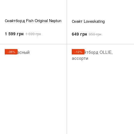
Скейтборд Fish Original Neptun
Скейт Loveskating
1 599 грн
649 грн
1 699 грн
950 грн
−36%
−12%