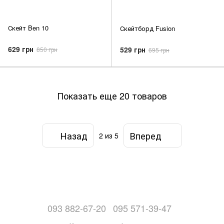
Скейт Ben 10
Скейтборд Fusion
629 грн
529 грн
850 грн
695 грн
Показать еще 20 товаров
Назад
Вперед
2
из 5
093 882-67-20
095 571-39-47