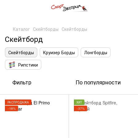
,
Каталог
Скейтборды
Скейтборды
Скейтборд
Скейтборды
Круизер Борды
Лонгборды
Рипстики
Фильтр
По популярности
РАСПРОДАЖА
ХИТ
−18%
−37%