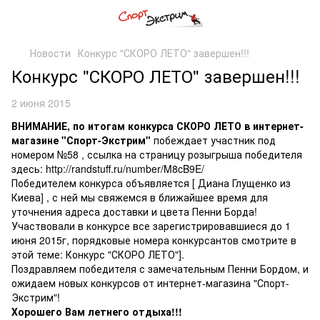
Новости
Конкурс "СКОРО ЛЕТО" завершен!!!
Конкурс "СКОРО ЛЕТО" завершен!!!
2 июня 2015
ВНИМАНИЕ, по итогам конкурса СКОРО ЛЕТО в интернет-
магазине "Спорт-Экстрим"
побеждает участник под
номером №58 , ссылка на страницу розыгрыша победителя
здесь:
http://randstuff.ru/number/M8cB9E/
Победителем конкурса объявляется [ Диана Глущенко из
Киева] , с ней мы свяжемся в ближайшее время для
уточнения адреса доставки и цвета Пенни Борда!
Участвовали в конкурсе все зарегистрировавшиеся до 1
июня 2015г, порядковые номера конкурсантов смотрите в
этой теме: Конкурс "СКОРО ЛЕТО"].
Поздравляем победителя с замечательным Пенни Бордом, и
ожидаем новых конкурсов от интернет-магазина "Спорт-
Экстрим"!
Хорошего Вам летнего отдыха!!!