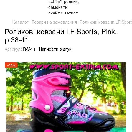
Каталог
Товари на замовлення
Роликові ковзани LF Sports
Роликові ковзани LF Sports, Pink,
р.38-41.
Артикул:
R-V-11
Написати відгук
−33%