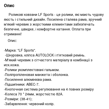
Опис
Роликові ковзани LF Sports - це ролики, які мають чудову
якість і стильний дизайн. Посилена сталева рама, зручний
м'який черевик з жорсткими елементами забезпечать
безпечне, швидке, і комфортне катання. Оплата при
отриманні!
Опис:
-Марка: "LF Sports".
-Шнуровка, кліпса AUTОLOCK і п'ятковий ремінь.
-М'який черевик з сітчастого матеріалу в комбінації з
иск.кожа.
-Ролики укомплектовані гальмом.
-Поліпропіленовая манжета і оболонка.
-Посилення алюмінієва рама.
-Підшипники: ABEC-7.
-Кнопочная система регулювання на 4 повних розміру
-Колеса 70 * 24мм, жорсткістю 82А.
-Розміри: (38-41);
-Забарвлення: червоний колір.