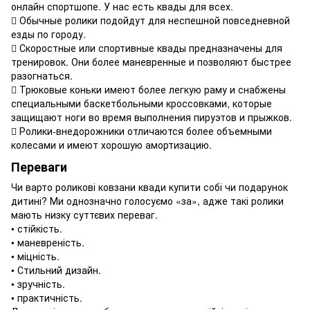
онлайн спортшопе. У нас есть квады для всех.
 Обычные ролики подойдут для неспешной повседневной
езды по городу.
 Скоростные или спортивные квады предназначены для
тренировок. Они более маневренные и позволяют быстрее
разогнаться.
 Трюковые коньки имеют более легкую раму и снабжены
специальными баскетбольными кроссовками, которые
защищают ноги во время выполнения пируэтов и прыжков.
 Ролики-внедорожники отличаются более объемными
колесами и имеют хорошую амортизацию.
Переваги
Чи варто роликові ковзани квади купити собі чи подарунок
дитині? Ми однозначно голосуємо «за», адже такі ролики
мають низку суттєвих переваг.
• стійкість.
• маневреність.
• міцність.
• Стильний дизайн.
• зручність.
• практичність.