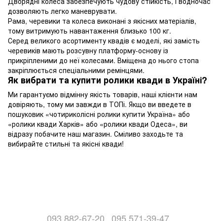
Дворядні колеса забезпечують чудову стійкість, і водночас
дозволяють легко маневрувати.
Рама, черевики та колеса виконані з якісних матеріалів,
тому витримують навантаження близько 100 кг.
Серед великого асортименту квадів є моделі, які замість
черевиків мають розсувну платформу-основу із
прикріпленими до неї колесами. Вміщена до нього стопа
закріплюється спеціальними ремінцями.
Як вибрати та купити ролики квади в Україні?
Ми гарантуємо відмінну якість товарів, наші клієнти нам
довіряють, тому ми завжди в ТОПі. Якщо ви введете в
пошуковик «чотириколісні ролики купити Україна» або
«ролики квади Харків» або «ролики квади Одеса», ви
відразу побачите наш магазин. Сміливо заходьте та
вибирайте стильні та якісні квади!
093 882-67-20
095 571-39-47