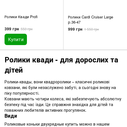
Ролики Квади Profi
Ролики Cardi Cruiser Large
р.36-47
399 грн
999 грн
550 грн
1 550 грн
Купити
Ролики квади - для дорослих та
дітей
Ролики-квады, вони квадроролики – класичні роликові
ковзани, які були незаслужено забуті, а сьогодні знову на
піку популярності.
Ковзани мають чотири колеса, які забезпечують абсолютну
безпеку під час їзди. Це справжня знахідка для дітей та
поважних любителів активних прогулянок.
Види
Роликовые коньки двухрядные купить можно в нашем