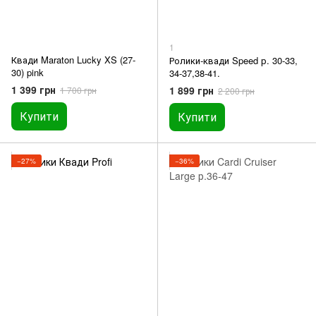
1
Квади Maraton Lucky XS (27-
Ролики-квади Speed р. 30-33,
30) pink
34-37,38-41.
1 399 грн
1 899 грн
1 700 грн
2 200 грн
Купити
Купити
−27%
−36%