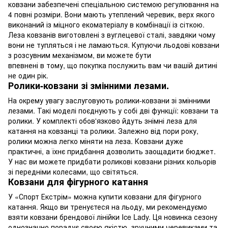
ковзани забезпечені спеціальною системою регулювання на
4 повні розміри. Вони мають утеплений черевик, верх якого
виконаний із міцного екоматеріалу в комбінації із сіткою.
Леза ковзанів виготовлені з вуглецевої сталі, завдяки чому
вони не тупляться і не ламаються. Купуючи льодові ковзани
з розсувним механізмом, ви можете бути
впевнені в тому, що покупка послужить вам чи вашій дитині
не один рік.
Ролики-ковзани зі змінними лезами.
На окрему увагу заслуговують ролики-ковзани зі змінними
лезами. Такі моделі поєднують у собі дві функції: ковзани та
ролики. У комплекті обов'язково йдуть знімні леза для
катання на ковзанці та ролики. Залежно від пори року,
ролики можна легко міняти на леза. Ковзани дуже
практичні, а їхнє придбання дозволить заощадити бюджет.
У нас ви можете придбати роликові ковзани різних кольорів
зі передніми колесами, що світяться.
Ковзани для фігурного катання
У «Спорт Екстрім» можна купити ковзани для фігурного
катання. Якщо ви тренуєтеся на льоду, ми рекомендуємо
взяти ковзани брендової лінійки Ice Lady. Ця новинка сезону
однозначно порадує своєю якістю, зручними черевиками та