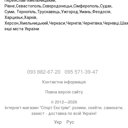
Рівне,Севастополь,Сєвєродонецьк,Сімферополь,Судак,
Суми, Тернопіль,Трускавець,Ужгород,Умань,Феодосія,
Харцизьк,Харків,
Херсон,Хмельницький,Черкаси,Чернігів,Чернігівка,Чернівці,Ша
інші міста України
093 882-67-20
095 571-39-47
Контактна інформація
Повна версія сайту
© 2012—2026
Інтернет-магазин "Спорт Екстрім": ролики, скейти, самокати,
захист - доставка по всій Україні!
Укр
Рус