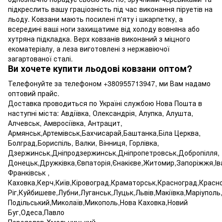
підкреслить вашу граціозність під час виконання піруетів на
льоду. Ковзани мають посилені п'яту і шкарпетку, а
всередині ваші ноги захищатиме від холоду вовняна або
хутряна підкладка. Верх ковзанів виконаний з міцного
екоматеріалу, а леза виготовлені з нержавіючої
загартованої сталі.
Ви хочете купити льодові ковзани оптом?
Телефонуйте за телефоном +380955713947, ми Вам надамо
оптовий прайс.
Доставка проводиться по Україні службою Нова Пошта в
наступні міста: Авдіївка, Олександрія, Алупка, Алушта,
Алчевськ, Амвросіївка, Антрацит,
Армянськ,Артемівськ,Бахчисарай,Баштанка,Біла Церква,
Болград,Бориспіль, Валки, Вінниця, Горлівка,
Дзержинськ,Дніпродзержинськ,Дніпропетровськ,Добропілля,
Донецьк,Дружківка,Євпаторія,Єнакієве,Житомир,Запоріжжя,Ів
Франківськ ,
Каховка,Керч,Київ,Кіровоград,Краматорськ,Красноград,Красн
Ріг,Куйбишеве,Лубни,Луганськ,Луцьк,Львів,Макіївка,Маріупол
Подільський,Миколаїв,Микополь,Нова Каховка,Новий
Буг,Одеса,Павло
Переяслав-Хмельницький,