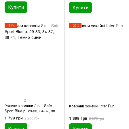
Купити
Купити
−21%
−20%
2
Ролики ковзани 2 в 1 Safe
Ковзани хокейні Inter Fun
Sport Blue р. 29-33, 34-37, 38-
41
1 799 грн
1 899 грн
2 280 грн
2 370 грн
Купити
Купити