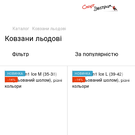
,
Каталог
Ковзани льодові
Ковзани льодові
Фільтр
За популярністю
НОВИНКА
НОВИНКА
−14%
−14%