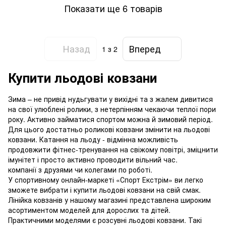
Показати ще 6 товарів
Назад
Вперед
1
з 2
Купити льодові ковзани
Зима – не привід нудьгувати у вихідні та з жалем дивитися
на свої улюблені ролики, з нетерпінням чекаючи теплої пори
року. Активно займатися спортом можна й зимовий період.
Для цього достатньо роликові ковзани змінити на льодові
ковзани. Катання на льоду - відмінна можливість
продовжити фітнес-тренування на свіжому повітрі, зміцнити
імунітет і просто активно проводити вільний час.
компанії з друзями чи колегами по роботі.
У спортивному онлайн-маркеті «Спорт Екстрім» ви легко
зможете вибрати і купити льодові ковзани на свій смак.
Лінійка ковзанів у нашому магазині представлена ​​широким
асортиментом моделей для дорослих та дітей.
Практичними моделями є розсувні льодові ковзани. Такі