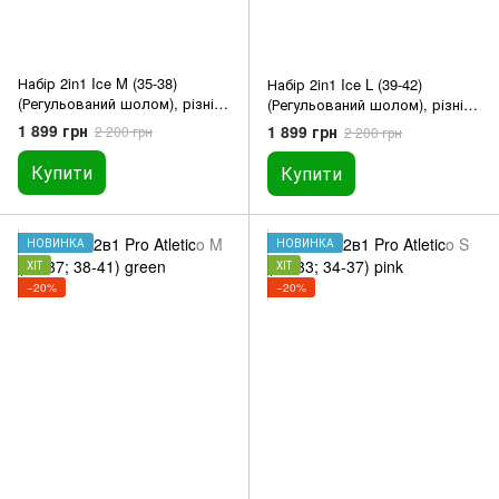
Набір 2in1 Ice M (35-38)
Набір 2in1 Ice L (39-42)
(Регульований шолом), різні
(Регульований шолом), різні
кольори
кольори
1 899 грн
1 899 грн
2 200 грн
2 200 грн
Купити
Купити
НОВИНКА
НОВИНКА
ХІТ
ХІТ
−20%
−20%