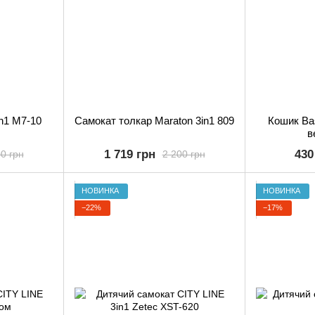
n1 M7-10
Самокат толкар Maraton 3in1 809
Кошик Bas
в
1 719 грн
430
0 грн
2 200 грн
НОВИНКА
НОВИНКА
−22%
−17%