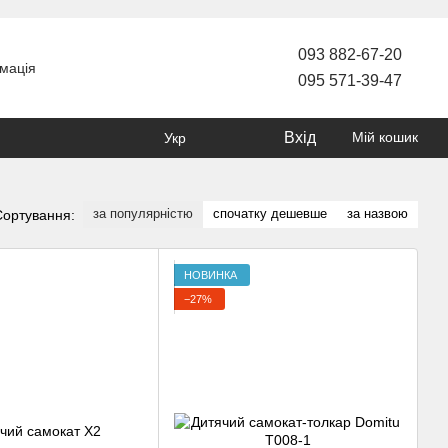
093 882-67-20
мація
095 571-39-47
Вхід
Мій кошик
Укр
за популярністю
спочатку дешевше
за назвою
Сортування:
НОВИНКА
−27%