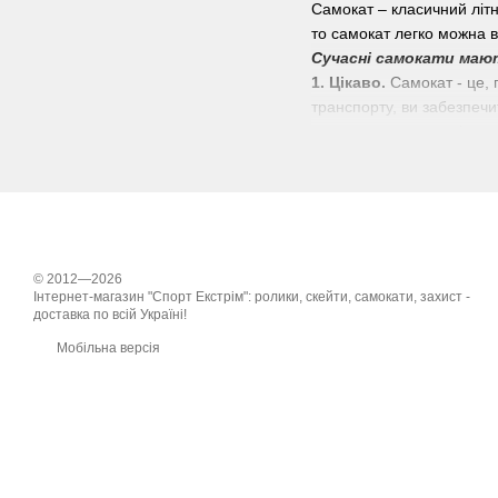
Самокат – класичний літн
то самокат легко можна в
Сучасні самокати мают
1. Цікаво.
Самокат - це, 
транспорту, ви забезпечи
проводити час на свіжому 
2. Ергономічно.
Такий ви
найменших ви можете купи
3. Легко.
Дитячий самокат
подрімати на свіжому пов
кілограм.
© 2012—2026
Как выбрать де
Інтернет-магазин "Спорт Екстрім": ролики, скейти, самокати, захист -
доставка по всій Україні!
Самокат слід вибирати, п
Мобільна версія
Перша група - 1-2 роки
борти навколо нього, бать
Друга група – 2-3,5 роки
року. Як правило, самока
Третя група – від 3,5 ро
транспорту, ви забезпечит