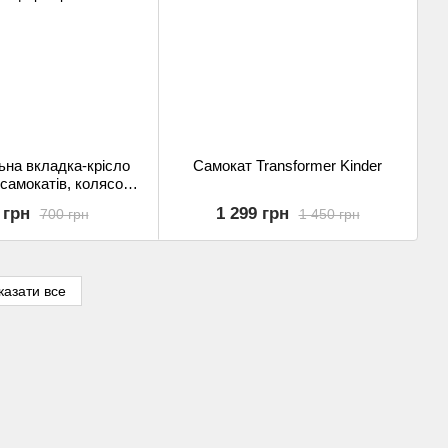
ьна вкладка-крісло
Самокат Transformer Kinder
самокатів, колясок
нсформерів.
 грн
1 299 грн
700 грн
1 450 грн
казати все