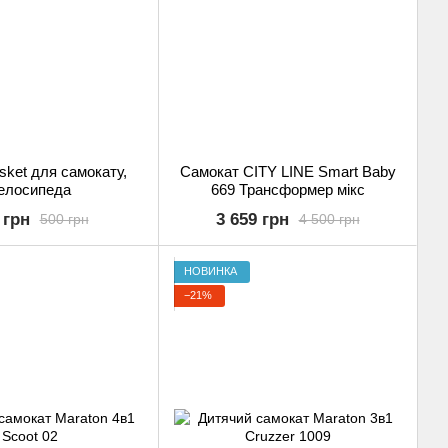
ket для самокату,
Самокат CITY LINE Smart Baby
елосипеда
669 Трансформер мікс
 грн
3 659 грн
500 грн
4 500 грн
НОВИНКА
−21%