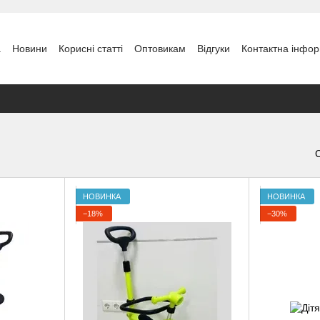
а
Новини
Кориcні статті
Оптовикам
Відгуки
Контактна інфор
НОВИНКА
НОВИНКА
−18%
−30%