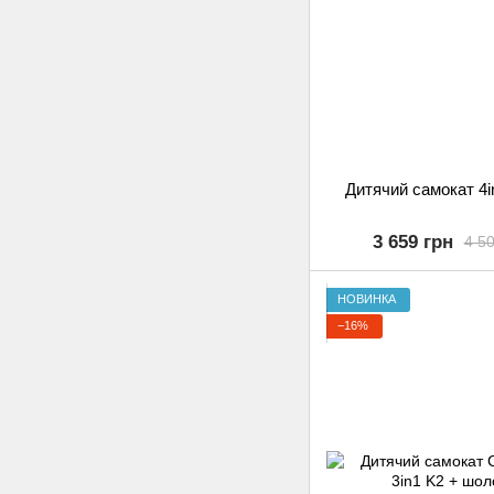
Дитячий самокат 4i
3 659 грн
4 50
НОВИНКА
−16%