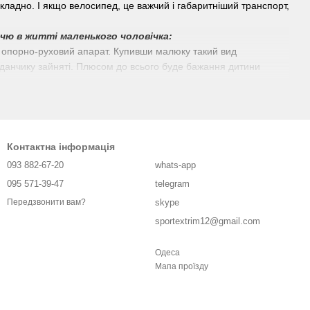
кладно. І якщо велосипед, це важчий і габаритніший транспорт,
ччю в житті маленького чоловічка:
а опорно-руховий апарат. Купивши малюку такий вид
айданчику зайняті. Плюсом до всього буде бажання дитини
 бути використаний на різних стадіях зростання малюка. Для
оду зростання вашого чада, ручку та сидіння можна від'єднати.
можна скласти і повісити на коляску, якщо дитина вирішить
вих зусиль, тому що важить він близько двох з половиною
Контактна інформація
093 882-67-20
whats-app
095 571-39-47
telegram
skype
Передзвонити вам?
е за дизайном.
йчастіше оснащені додатковими функціями типу сидіння та
sportextrim12@gmail.com
ець. Остання модель користується особливою популярністю цього
Одеса
нішу сталеву раму.
Мапа проїзду
ростання» разом із вашою дитиною. Купивши такий вид