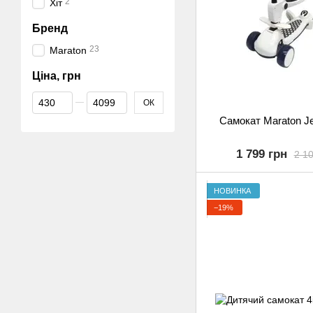
2
Хіт
Бренд
23
Maraton
Ціна, грн
Від Ціна, грн
До Ціна, грн
ОК
Самокат Maraton Je
1 799 грн
2 10
НОВИНКА
−19%