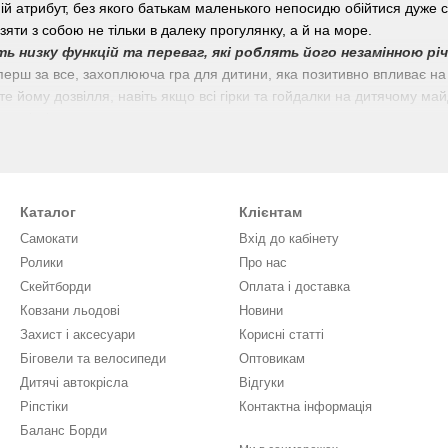
ій атрибут, без якого батькам маленького непосидю обійтися дуже с
зяти з собою не тільки в далеку прогулянку, а й на море.
ь низку функцій та переваг, які роблять його незамінною рі
перш за все, захоплююча гра для дитини, яка позитивно впливає н
те йому дозвілля, навіть якщо всі гірки та гойдалки на дитячому м
повітрі.
д транспорту безпечний, збалансований, має різний дизайн та може
ти дитячий самокат із сидінням та батьківською ручкою. Далі, по х
 від року буде для батьків справжнім порятунком, адже його легко 
ітрі. Взяти з собою в подорож такий самокат, теж можна без особли
Каталог
Клієнтам
Самокати
Вхід до кабінету
тский самокат?
Ролики
Про нас
Скейтборди
Оплата і доставка
ерш за все, за віком малюка та комплектації транспорту, а потім уж
Ковзани льодові
Новини
, це триколісні (рідше чотирьох) самокати для найменших. Вони на
Захист і аксесуари
Кориcні статті
ківська ручка і навіть каптур від сонця.
Біговели та велосипеди
Оптовикам
, це як класичний самокат зі знімним сидінням, так і самокат-бігов
Дитячі автокрісла
Відгуки
ти цієї вікової категорії вже мають регулювання висоти керма та міц
Ріпстіки
Контактна інформація
ків.
Такі самокати, як правило, вже двоколісні і мають функцію «з
е дозвілля дитині аж до шкільного віку.
Баланс Борди