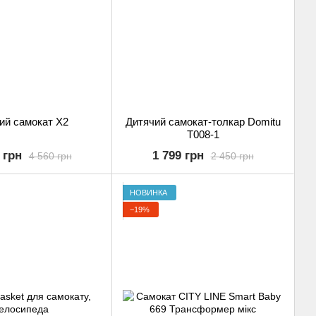
ий самокат X2
Дитячий самокат-толкар Domitu
T008-1
 грн
1 799 грн
4 560 грн
2 450 грн
НОВИНКА
−19%