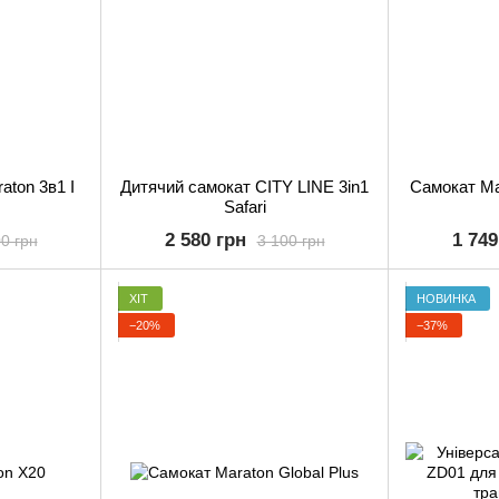
aton 3в1 I
Дитячий самокат CITY LINE 3in1
Самокат Ma
Safari
2 580 грн
1 749
0 грн
3 100 грн
ХІТ
НОВИНКА
−20%
−37%