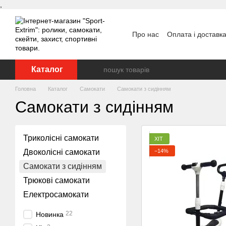
,
Перейти до основного контенту
Про нас
Оплата і доставк
Каталог
Головна
Каталог
Самокати
Самокати з сидінням
Самокати з сидінням
Триколісні самокати
ХІТ
−14%
Двоколісні самокати
Самокати з сидінням
Трюкові самокати
Електросамокати
22
Новинка