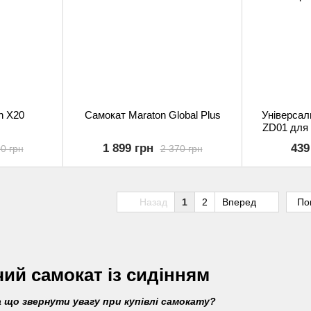
n X20
Самокат Maraton Global Plus
Універсал
ZD01 для 
тра
1 899 грн
439
0 грн
2 370 грн
Назад
1
2
Вперед
По
ий самокат із сидінням
що звернути увагу при купівлі самокату?