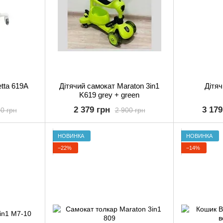
tta 619A
Дітячий самокат Maraton 3in1
Дітяч
K619 grey + green
2 379 грн
3 179
0 грн
2 900 грн
НОВИНКА
НОВИНКА
−22%
−14%