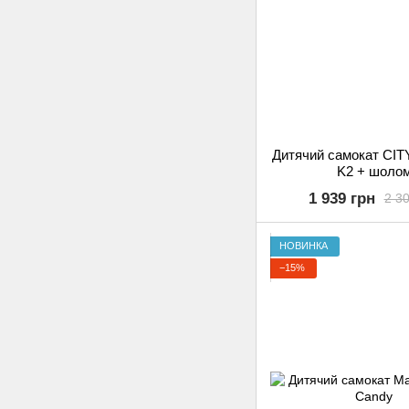
Дитячий самокат CITY
K2 + шоло
1 939 грн
2 30
НОВИНКА
−15%