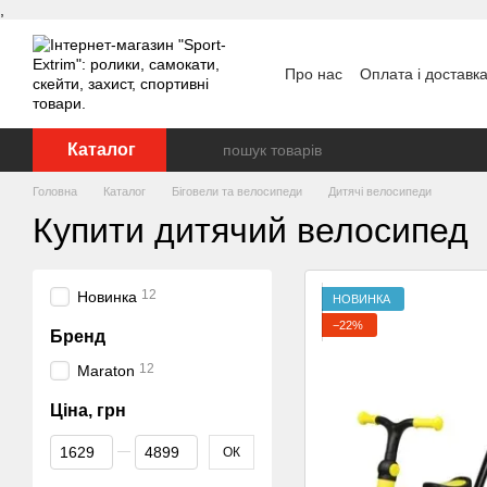
,
Перейти до основного контенту
Про нас
Оплата і доставк
Каталог
Головна
Каталог
Біговели та велосипеди
Дитячі велосипеди
Купити дитячий велосипед
12
Новинка
НОВИНКА
−22%
Бренд
12
Maraton
Ціна, грн
Від Ціна, грн
До Ціна, грн
ОК