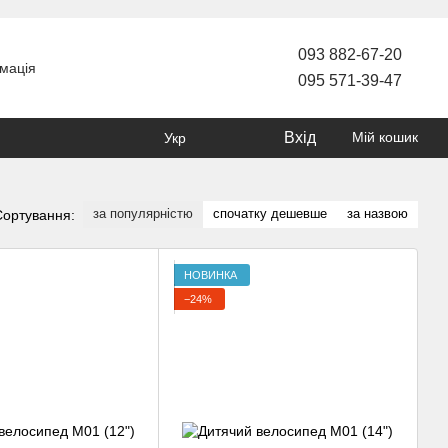
093 882-67-20
мація
095 571-39-47
Вхід
Мій кошик
Укр
за популярністю
спочатку дешевше
за назвою
Сортування:
НОВИНКА
−24%