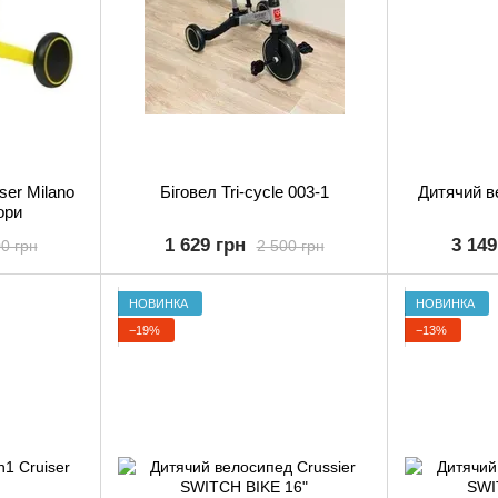
iser Milano
Біговел Tri-cycle 003-1
Дитячий в
ори
1 629 грн
3 149
0 грн
2 500 грн
НОВИНКА
НОВИНКА
−19%
−13%