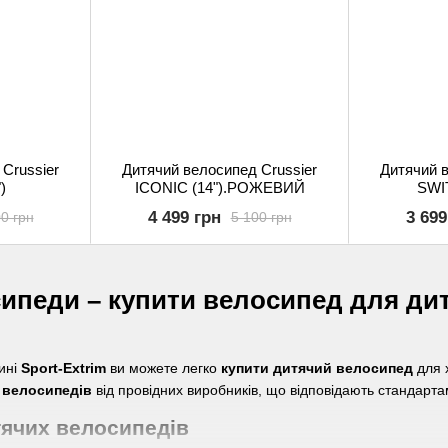
Crussier
Дитячий велосипед Crussier
Дитячий в
)
ICONIC (14").РОЖЕВИЙ
SWI
4 499 грн
3 699
0 грн
5 100 грн
ипеди – купити велосипед для дити
ині
Sport-Extrim
ви можете легко
купити дитячий велосипед
для х
 велосипедів
від провідних виробників, що відповідають стандартам
ячих велосипедів