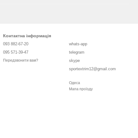
Контактна інформація
093 882-67-20
whats-app
095 571-39-47
telegram
skype
Передзвонити вам?
sportextrim12@gmail.com
Одеса
Мапа проїзду
іною з офіційною гарантією. Наші менеджери допоможуть з