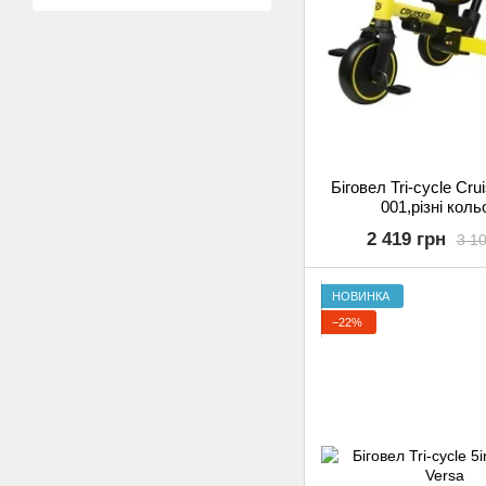
Біговел Tri-cycle Cru
001,різні коль
2 419 грн
3 10
НОВИНКА
−22%