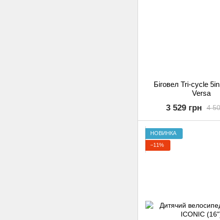
Біговел Tri-cycle 5i
Versa
3 529 грн
4 50
НОВИНКА
−11%