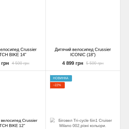
елосипед Crussier
Дитячий велосипед Crussier
TCH BIKE 14"
ICONIC (18")
 грн
4 899 грн
4 500 грн
5 500 грн
НОВИНКА
−22%