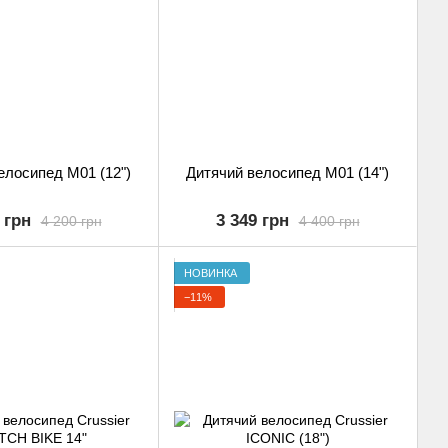
елосипед M01 (12")
Дитячий велосипед M01 (14")
 грн
3 349 грн
4 200 грн
4 400 грн
НОВИНКА
−11%