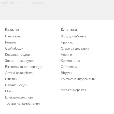
 дюймів
– для найменших;
 16", 18", 20", 24";
ними колесами для початківців;
 зручні сидіння, надійні гальма.
Каталог
Клієнтам
нас:
Самокати
Вхід до кабінету
Ролики
Про нас
бренди
Скейтборди
Оплата і доставка
всій Україні
Ковзани льодові
Новини
модель
Захист і аксесуари
Кориcні статті
д покупкою
Біговели та велосипеди
Оптовикам
Дитячі автокрісла
Відгуки
осипед онлайн на Sport-Extrim
Ріпстіки
Контактна інформація
елосипед
онлайн у нас, ви отримуєте якісну модель за розумною ц
Баланс Борди
к, зріст та навички дитини.
Ми в соцмережах
М`ячі
ктивного способу життя вашої дитини разом зі
Sport-Extrim
!
Електротранспорт
Товари на замовлення