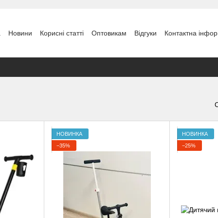
а
Новини
Кориcні статті
Оптовикам
Відгуки
Контактна інфор
НОВИНКА
НОВИНКА
−35%
−25%