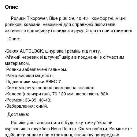
Опис
Ролики Tikopower, Blue р.36-39, 40-43 - комфортні, міцні
роликові ковзани, незамінні для справжніх любителів
активного відпочинку і швидкого руху. Оплата при отриманні
Опис:
-Бакля AUTОLOCK, шнурівка і ремінь під п'яту.
-М'який черевик зі штучної шкіри в поєднанні з сітчастим
матеріалом.
-Ролики забезпечені гальмом.
-Рама високої міцності.
-Підшипники марки ABEC-7.
-Система регулювання розмірів на кнопках.
-Колеса (полиуритан), 76 * 20 мм, жорсткість 82А.
-Розміри: 36-39, 40-43;
-Забарвлення: синій.
Доставка:
Ролики доставляються в будь-яку точку України
кур'єрською службою Нова Пошта. Схема роботи: Ви можете
здійснити оплату при отриманні, спочатку попередньо