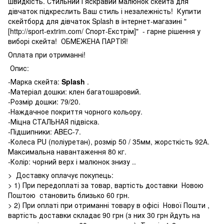
швидкість. Стильний і яскравий малюнок скейта для
дівчаток підкреслить Ваш стиль і незалежність! Купити
скейтборд для дівчаток Splash в інтернет-магазині "
[http://sport-extrim.com/ Спорт-Екстрім]" - гарне рішення у
виборі скейта! ОБМЕЖЕНА ПАРТІЯ!
Оплата при отриманні!
Опис:
-Марка скейта:
Splash
.
-Матеріал дошки: клен багатошаровий.
-Розмір дошки: 79/20.
-Наждачное покриття чорного кольору.
-Міцна СТАЛЬНАЯ підвіска.
-Підшипники: ABEC-7.
-Колеса PU (поліуретан), розмір 50 / 35мм, жорсткість 92А.
Максимальна навантаження 80 кг.
-Колір: чорний верх і малюнок знизу ..
> Доставку оплачує покупець:
> 1) При передоплаті за товар, вартість доставки Новою
Поштою становить близько 60 грн.
> 2) При оплаті при отриманні товару в офісі Нової Пошти ,
вартість доставки складає 90 грн (з них 30 грн йдуть на