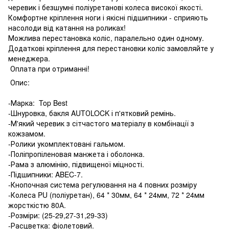
черевик і безшумні поліуретанові колеса високої якості.
Комфортне кріплення ноги і якісні підшипники - сприяють
насолоди від катання на роликах!
Можлива перестановка коліс, паралельно один одному.
Додаткові кріплення для перестановки коліс замовляйте у
менеджера.
Оплата при отриманні!
Опис:
-Марка: Top Best
-Шнуровка, бакля AUTОLOCK і п'ятковий ремінь.
-М'який черевик з сітчастого матеріалу в комбінації з
кожзамом.
-Ролики укомплектовані гальмом.
-Поліпропіленовая манжета і оболонка.
-Рама з алюмінію, підвищеної міцності.
-Підшипники: ABEC-7.
-Кнопочная система регулювання на 4 повних розміру
-Колеса PU (поліуретан), 64 * 30мм, 64 * 24мм, 72 * 24мм
жорсткістю 80А.
-Розміри: (25-29,27-31,29-33)
-Расцветка: фіолетовий.