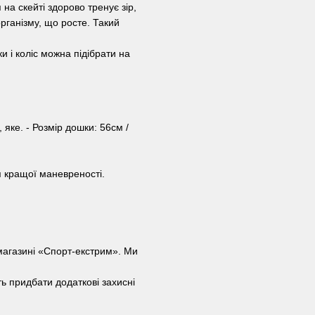
на скейті здорово тренує зір,
рганізму, що росте. Такий
и і коліс можна підібрати на
 яке. - Розмір дошки: 56см /
я кращої маневреності.
-магазині «Спорт-екстрим». Ми
ь придбати додаткові захисні