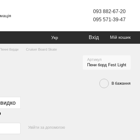
093 882-67-20
мація
095 571-39-47
Вхід
Мій кошик
Укр
Пенні борди
Cruiser Board Skate
Артикул
Пени борд Fest Light
В бажання
швидко
р
Увійти за допомогою