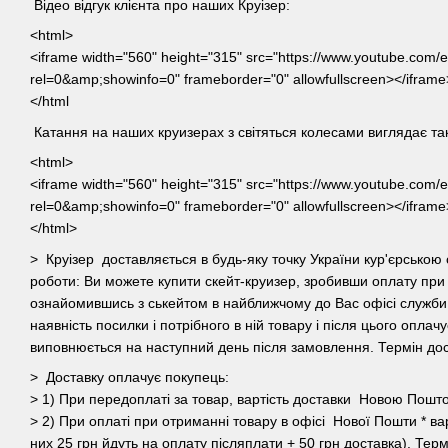
Відео відгук клієнта про наших Круізер:
<html>
<iframe width="560" height="315" src="https://www.youtube.c
rel=0&amp;showinfo=0" frameborder="0" allowfullscreen></iframe
</html
Катання на наших круизерах з світяться колесами виглядає та
<html>
<iframe width="560" height="315" src="https://www.youtube.com
rel=0&amp;showinfo=0" frameborder="0" allowfullscreen></iframe
</html>
> Круізер доставляється в будь-яку точку України кур'єрськ
роботи: Ви можете купити скейт-круизер, зробивши оплату при
ознайомившись з ськейтом в найближчому до Вас офісі служби
наявність посилки і потрібного в ній товару і після цього оплач
виповнюється на наступний день після замовлення. Термін дост
> Доставку оплачує покупець:
> 1) При передоплаті за товар, вартість доставки Новою Пошт
> 2) При оплаті при отриманні товару в офісі Нової Пошти * вар
них 25 грн йдуть на оплату післяплати + 50 грн доставка). Терм