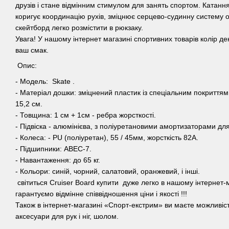
друзів і стане відмінним стимулом для занять спортом. Катання 
коригує координацію рухів, зміцнює серцево-судинну систему о
скейтборд легко розмістити в рюкзаку.
Увага! У нашому інтернет магазині спортивних товарів колір дек
ваш смак.
Опис:
- Модель: Skate .
- Матеріал дошки: зміцнений пластик із спеціальним покриттям,
15,2 см.
- Товщина: 1 см + 1см - ребра жорсткості.
- Підвіска - алюмінієва, з поліуретановими амортизаторами дл
- Колеса: - PU (поліуретан), 55 / 45мм, жорсткість 82А.
- Підшипники: ABEC-7.
- Навантаження: до 65 кг.
- Кольори: синій, чорний, салатовий, оранжевий, і інші.
світиться Cruiser Board купити дуже легко в нашому інтернет
гарантуємо відмінне співвідношення ціни і якості !!!
Також в інтернет-магазині «Спорт-екстрим» ви маєте можливіст
аксесуари для рук і ніг, шолом.