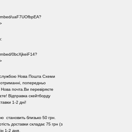
om/embed/uaF7UOfbpEA?
>
к:
/embed/0bcXjkeiF14?
>
ою службою Нова Пошта Схеми
 отриманні, попередньо
 Нова почта.Ви перевіряєте
уєте! Відправка скейтборду
авки 1-2 дні!
ою становить близько 50 грн.
тість доставки складає 75 грн (з
ін 1-2 дня.