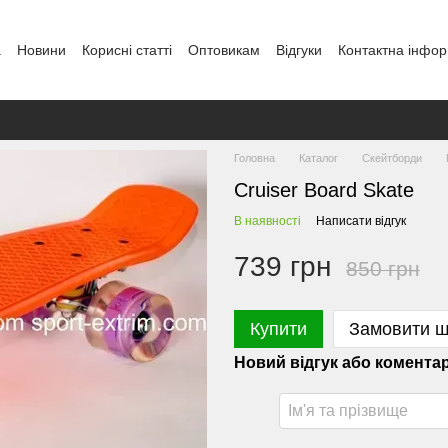
а
Новини
Кориcні статті
Оптовикам
Відгуки
Контактна інфор
Головна
Каталог
Скейтборди
Cruiser Board Skate
В наявності
Написати відгук
739 грн
850 грн
Купити
Замовити 
Новий відгук або комента