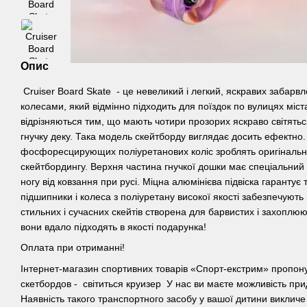
Опис
Cruiser Board Skate - це невеликий і легкий, яскравих забарвле
колесами, який відмінно підходить для поїздок по вулицях міст
відрізняються тим, що мають чотири прозорих яскраво світяться
гнучку деку. Така модель скейтборду виглядає досить ефектно
фосфоресцирующих поліуретанових коліс зроблять оригінальн
скейтбордингу. Верхня частина гнучкої дошки має спеціальний
ногу від ковзання при русі. Міцна алюмінієва підвіска гарантує 
підшипники і колеса з поліуретану високої якості забезпечують 
стильних і сучасних скейтів створена для барвистих і захоплююч
вони вдало підходять в якості подарунка!
Оплата при отриманні!
Інтернет-магазин спортивних товарів «Спорт-екстрим» пропону
скетбордов - світиться круизер У нас ви маєте можливість пр
Наявність такого транспортного засобу у вашої дитини викличе