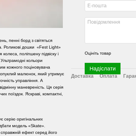
нь, пенні борд з світяться
а. Роликові дошки «Fest Light»
Оцініть товар
 колеса, поліпшену підвіску і
. Ультрамодні кольори
им кожного поціновувача
Надіслати
 опуклий малюнок, який утримує
Доставка
Оплата
Гара
точність управління. А
відмінну маневреність. Ця серія
их поїздок. Яскраві, компактні,
є серію оригінальних
идбати модель «Skate».
 справжній ефект серед його