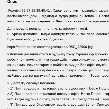
Опис
Розміри 36,37,38,39,40,41 : Характеристики - матеріал шкірян
полівінілхлоридом. - підкладка хутро (штучна), тепла. - Посиле
вашої ноги від пошкоджень. - Лезо з нержавіючої загартованої 
Дана модель поєднання стилю, комфорту і якості.
Шнурівка дозволяє швидко одягнути ковзани, так як оснащена 
Відмінний вибір для кожної дівчини.
https://sport-extrim.com/images/upload/DSC_9290a.jpg
> Ковзани доставляються в будь-яку точку України кур'єрськ
роботи: Ви можете купити товар здійснивши оплату при отрима
ознайомившись з товаром в найближчому до Вас офісі служби 
наявність посилки і потрібного в ній товару і після цього оплач
здійснюється на наступний день після замовлення. Термін дост
> Доставку оплачує покупець:
> 1) При передоплаті за товар, вартість доставки Новою Пошт
> 2) При оплаті при отриманні товару в офісі Нової Пошти , вар
них 35 грн йдуть на оплату післяплати + 40 грн доставка). Терм
> 3) При доставці Укрпоштою вартість доставки 25 грн.Срок до