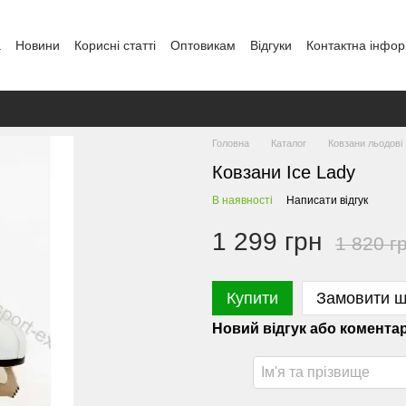
а
Новини
Кориcні статті
Оптовикам
Відгуки
Контактна інфор
Головна
Каталог
Ковзани льодові
Ковзани Ice Lady
В наявності
Написати відгук
1 299 грн
1 820 г
Купити
Замовити 
Новий відгук або комента