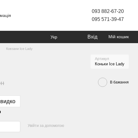
093 882-67-20
мація
095 571-39-47
Вхід
Мій кошик
Укр
Ковзани Ice Lady
Артикул
Коньки Ice Lady
рн
В бажання
швидко
р
Увійти за допомогою