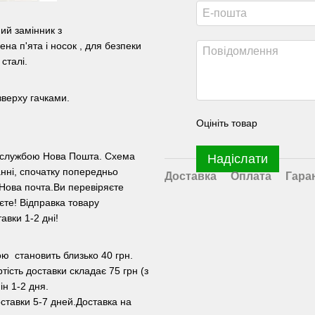
ий замінник з
на п'ята і носок , для безпеки
сталі.
зверху гачками.
Оцініть товар
ою службою Нова Пошта. Схема
Надіслати
нні, спочатку попередньо
Доставка
Оплата
Гара
Нова почта.Ви перевіряєте
уєте! Відправка товару
авки 1-2 дні!
ою становить близько 40 грн.
тість доставки складає 75 грн (з
ін 1-2 дня.
ставки 5-7 дней.Доставка на