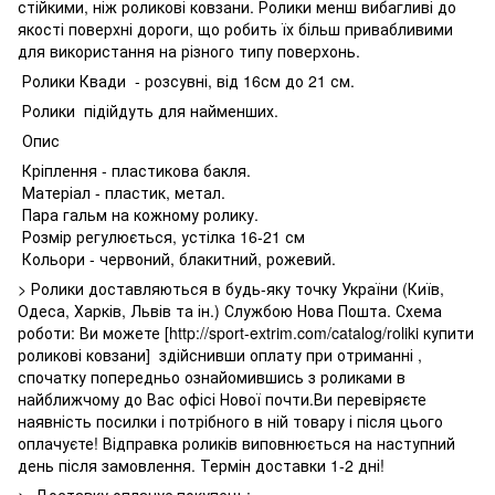
стійкими, ніж роликові ковзани. Ролики менш вибагливі до
якості поверхні дороги, що робить їх більш привабливими
для використання на різного типу поверхонь.
Ролики Квади - розсувні, від 16см до 21 см.
Ролики підійдуть для найменших.
Опис
Кріплення - пластикова бакля.
Матеріал - пластик, метал.
Пара гальм на кожному ролику.
Розмір регулюється, устілка 16-21 см
Кольори - червоний, блакитний, рожевий.
> Ролики доставляються в будь-яку точку України (Київ,
Одеса, Харків, Львів та ін.) Службою Нова Пошта. Схема
роботи: Ви можете [http://sport-extrim.com/catalog/roliki купити
роликові ковзани] здійснивши оплату при отриманні ,
спочатку попередньо ознайомившись з роликами в
найближчому до Вас офісі Нової почти.Ви перевіряєте
наявність посилки і потрібного в ній товару і після цього
оплачуєте! Відправка роликів виповнюється на наступний
день після замовлення. Термін доставки 1-2 дні!
> Доставку оплачує покупець: