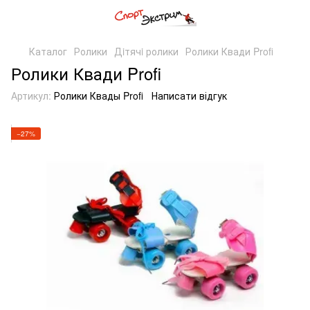
Каталог
Ролики
Дiтячi ролики
Ролики Квади Profi
Ролики Квади Profi
Артикул:
Ролики Квады Profi
Написати відгук
−27%