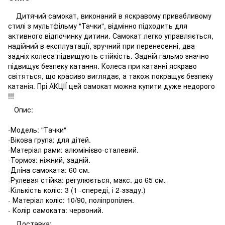
Дитячий самокат, виконаний в яскравому привабливому
стилі з мультфільму "Тачки", відмінно підходить для
активного відпочинку дитини. Самокат легко управляється,
надійний в експлуатації, зручний при перенесенні, два
задніх колеса підвищують стійкість. Задній гальмо значно
підвищує безпеку катання. Колеса при катанні яскраво
світяться, що красиво виглядає, а також покращує безпеку
катанія. Прі АКЦІЇ цей самокат можна купити дуже недорого
!!!
Опис:
-Модель: "Тачки"
-Вікова група: для дітей.
-Матеріал рами: алюмінієво-сталевий.
-Тормоз: ніжний, задній.
-Дліна самоката: 60 ​​см.
-Рулевая стійка: регулюється, макс. до 65 см.
-Кількість коліс: 3 (1 -спереді, і 2-ззаду.)
- Матеріал коліс: 10/90, поліпропілен.
- Колір самоката: червоний.
Доставка: