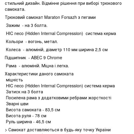
стильний дизайн. Відмінне рішення при виборі трюкового
самоката.
Трюковий самокат Maraton Forsazh з пегами
Зажим - на 3 болта.
HIC neco (Hidden Internal Compression) система керма
Кольори - вогонь, метал.
Колеса - алюміній, діаметр 110 мм ширина 2,5 см
Підшипник - ABEC 9 Chrome
Рама - алюміній. Міцна і легка.
Характеристики даного самоката
міцність
HIC neco (Hidden Internal Compression) система керма
Затиск на 3 болта
Посилена рама з додатковими ребрами жорсткості
Зварні шви
Висота самоката - 83,5 см
Висота руля - 78 см
Руль ширина - 46,5 см
> Самокат доставляються в будь-яку точку України