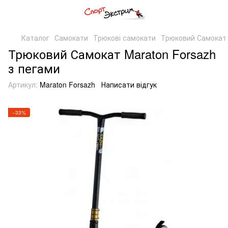
Каталог
Самокати
Трюкові самокати
Трюковий Самокат 
Трюковий Самокат Maraton Forsazh
з пегами
Артикул:
Maraton Forsazh
Написати відгук
−33%