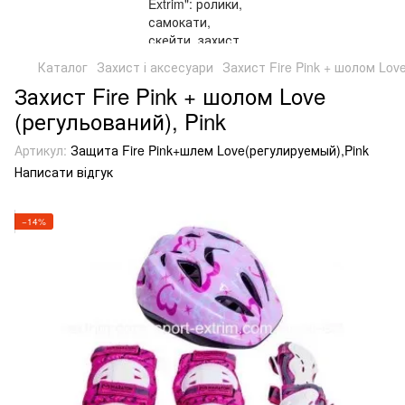
Каталог
Захист і аксесуари
Захист Fire Pink + шолом Love
Захист Fire Pink + шолом Love
(регульований), Pink
Артикул:
Защита Fire Pink+шлем Love(регулируемый),Pink
Написати відгук
−14%