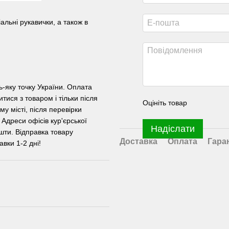
іальні рукавички, а також в
ь-яку точку України. Оплата
ися з товаром і тільки після
Оцініть товар
у місті, після перевірки
 Адреси офісів кур'єрської
Надіслати
шти. Відправка товару
Доставка
Оплата
Гара
вки 1-2 дні!