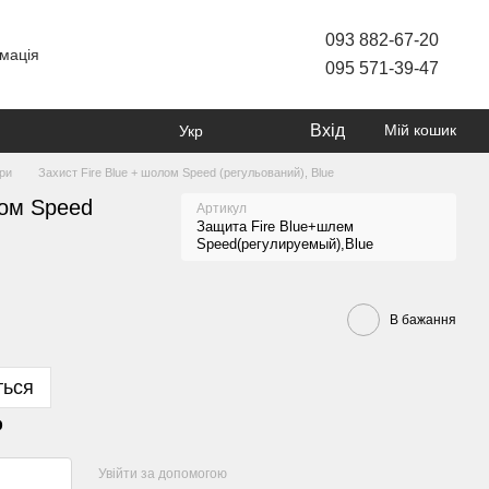
093 882-67-20
мація
095 571-39-47
Вхід
Мій кошик
Укр
ари
Захист Fire Blue + шолом Speed (регульований), Blue
лом Speed
Артикул
Защита Fire Blue+шлем
Speed(регулируемый),Blue
В бажання
ться
р
Увійти за допомогою