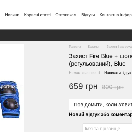
а
Новини
Кориcні статті
Оптовикам
Відгуки
Контактна інфор
Головна
Каталог
Захист і аксесу
Захист Fire Blue + шо
(регульований), Blue
Немає в наявності
Написати відгук
659 грн
800 грн
Повідомити, коли з'яви
Новий відгук або комента