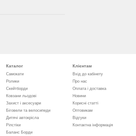
Каталог
Клієнтам
Самокати
Вхід до кабінету
Ролики
Про нас
Скейтборди
Оплата і доставка
Ковзани льодові
Новини
Захист і аксесуари
Кориcні статті
Біговели та велосипеди
Оптовикам
Дитячі автокрісла
Відгуки
Ріпстіки
Контактна інформація
Баланс Борди