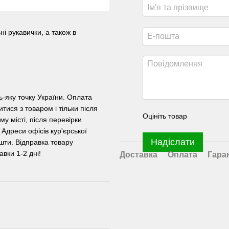
ні рукавички, а також в
ь-яку точку України. Оплата
ися з товаром і тільки після
Оцініть товар
у місті, після перевірки
 Адреси офісів кур'єрської
Надіслати
шти. Відправка товару
вки 1-2 дні!
Доставка
Оплата
Гара