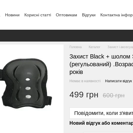
а
Новини
Кориcні статті
Оптовикам
Відгуки
Контактна інфор
Головна
Каталог
Захист і аксесу
Захист Black + шолом
(регульований) .Возрас
років
Немає в наявності
Написати відгук
499 грн
600 грн
Повідомити, коли з'яви
Новий відгук або комента