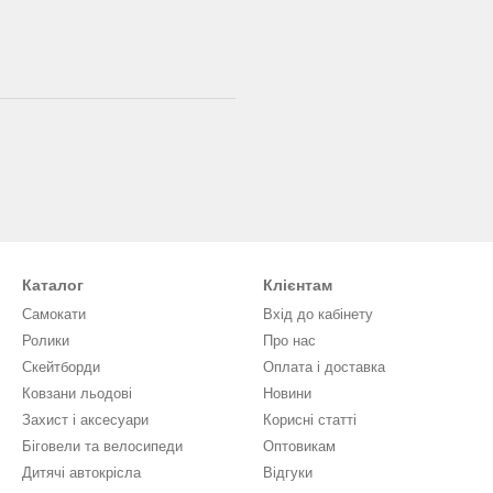
Каталог
Клієнтам
Самокати
Вхід до кабінету
Ролики
Про нас
Скейтборди
Оплата і доставка
Ковзани льодові
Новини
Захист і аксесуари
Кориcні статті
Біговели та велосипеди
Оптовикам
Дитячі автокрісла
Відгуки