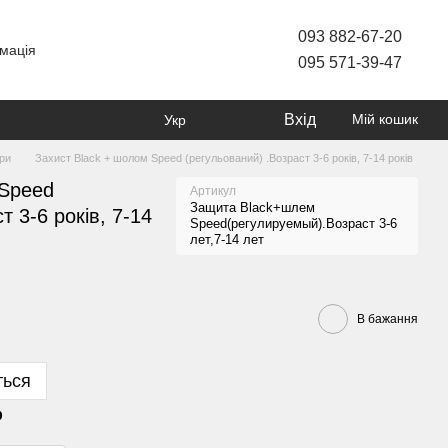
093 882-67-20
мація
095 571-39-47
Вхід
Мій кошик
Укр
ари
Захист Black + шолом Speed (регульований) .Возраст 3-6 років, 7-14 років
 Speed
Артикул
Защита Black+шлем
т 3-6 років, 7-14
Speed(регулируемый).Возраст 3-6
лет,7-14 лет
В бажання
ться
р