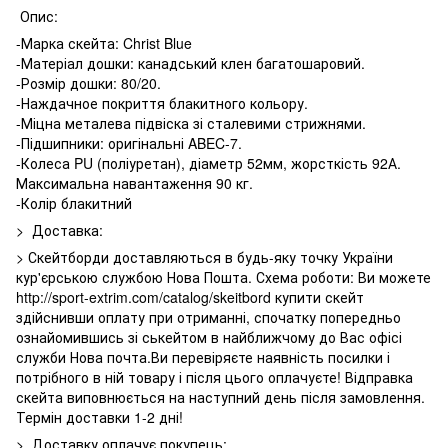
Опис:
-Марка скейта: Christ Blue
-Матеріал дошки: канадський клен багатошаровий.
-Розмір дошки: 80/20.
-Наждачное покриття блакитного кольору.
-Міцна металева підвіска зі сталевими стрижнями.
-Підшипники: оригінальні ABEC-7.
-Колеса PU (поліуретан), діаметр 52мм, жорсткість 92А.
Максимальна навантаження 90 кг.
-Колір блакитний
> Доставка:
> Скейтборди доставляються в будь-яку точку України
кур'єрською службою Нова Пошта. Схема роботи: Ви можете
http://sport-extrim.com/catalog/skeitbord купити скейт
здійснивши оплату при отриманні, спочатку попередньо
ознайомившись зі ськейтом в найближчому до Вас офісі
служби Нова почта.Ви перевіряєте наявність посилки і
потрібного в ній товару і після цього оплачуєте! Відправка
скейта виповнюється на наступний день після замовлення.
Термін доставки 1-2 дні!
> Доставку оплачує покупець: