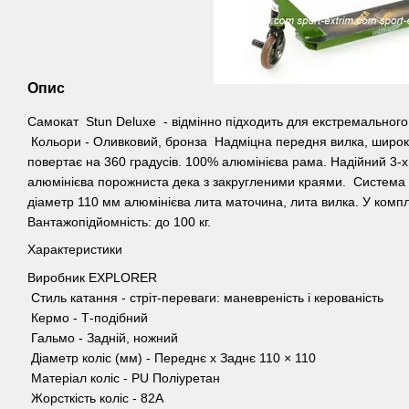
Опис
Самокат Stun Deluxe - відмінно підходить для екстремального
Кольори - Оливковий, бронза Надміцна передня вилка, широк
повертає на 360 градусів. 100% алюмінієва рама. Надійний 3-х
алюмінієва порожниста дека з закругленими краями. Система 
діаметр 110 мм алюмінієва лита маточина, лита вилка. У компл
Вантажопідйомність: до 100 кг.
Характеристики
Виробник EXPLORER
Стиль катання - стріт-переваги: ​​маневреність і керованість
Кермо - Т-подібний
Гальмо - Задній, ножний
Діаметр коліс (мм) - Переднє х Заднє 110 × 110
Матеріал коліс - PU Поліуретан
Жорсткість коліс - 82А