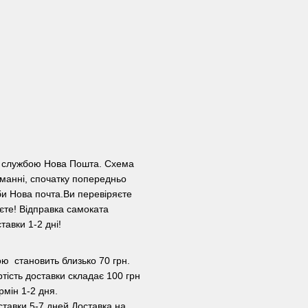
ою службою Нова Пошта. Схема
манні, спочатку попередньо
и Нова почта.Ви перевіряєте
уєте! Відправка самоката
авки 1-2 дні!
ою становить близько 70 грн.
ртість доставки складає 100 грн
рмін 1-2 дня.
ставки 5-7 дней.Доставка на