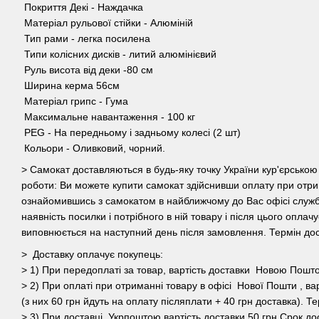
Покриття Декі - Наждачка
Матеріал рульової стійки - Алюміній
Тип рами - легка посилена
Типи колісних дисків - литий алюмінієвий
Руль висота від деки -80 см
Ширина керма 56см
Матеріал грипс - Гума
Максимальне навантаження - 100 кг
PEG - На передньому і задньому колесі (2 шт)
Кольори - Оливковий, чорний.
> Самокат доставляються в будь-яку точку України кур'єрськ
роботи: Ви можете купити самокат здійснивши оплату при отри
ознайомившись з самокатом в найближчому до Вас офісі служб
наявність посилки і потрібного в ній товару і після цього оплач
виповнюється на наступний день після замовлення. Термін дост
> Доставку оплачує покупець:
> 1) При передоплаті за товар, вартість доставки Новою Пошт
> 2) При оплаті при отриманні товару в офісі Нової Пошти , ва
(з них 60 грн йдуть на оплату післяплати + 40 грн доставка). Те
> 3) При доставці Укрпоштою вартість доставки 50 грн.Срок до