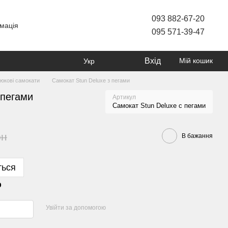
093 882-67-20
мація
095 571-39-47
Вхід
Мій кошик
Укр
юкові самокати
Самокат Stun Deluxe з пегами
 пегами
Артикул
Самокат Stun Deluxe с пегами
рн
В бажання
ться
р
Увійти за допомогою