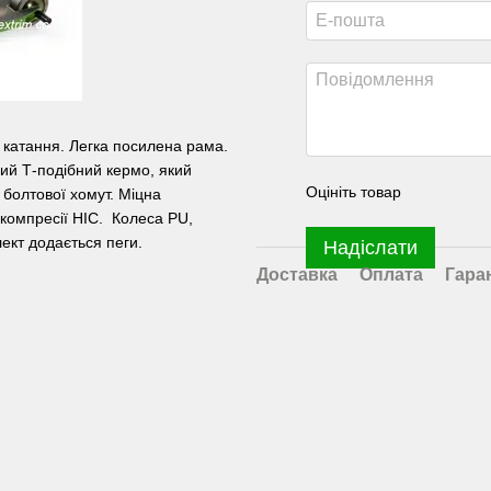
 катання. Легка посилена рама.
ий Т-подібний кермо, який
Оцініть товар
 болтової хомут. Міцна
компресії HIC. Колеса PU,
ект додається пеги.
Надіслати
Доставка
Оплата
Гара