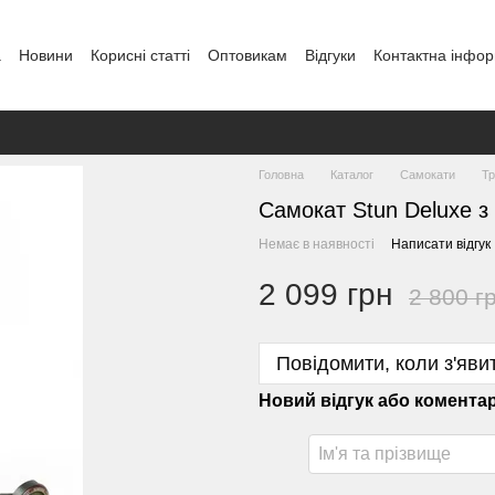
а
Новини
Кориcні статті
Оптовикам
Відгуки
Контактна інфор
Головна
Каталог
Самокати
Тр
Самокат Stun Deluxe з
Немає в наявності
Написати відгук
2 099 грн
2 800 г
Повідомити, коли з'яви
Новий відгук або комента