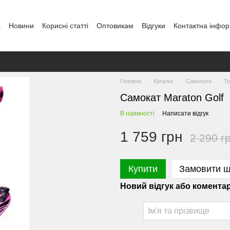
а
Новини
Кориcні статті
Оптовикам
Відгуки
Контактна інфор
Головна
Каталог
Самокати
Тр
Самокат Maraton Golf
В наявності
Написати відгук
1 759 грн
2 290 г
Купити
Замовити 
Новий відгук або комента