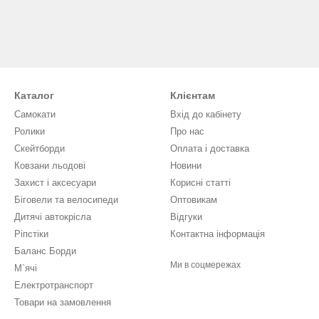
Каталог
Клієнтам
Самокати
Вхід до кабінету
Ролики
Про нас
Скейтборди
Оплата і доставка
Ковзани льодові
Новини
Захист і аксесуари
Кориcні статті
Біговели та велосипеди
Оптовикам
Дитячі автокрісла
Відгуки
Ріпстіки
Контактна інформація
Баланс Борди
Ми в соцмережах
М`ячі
Електротранспорт
Товари на замовлення