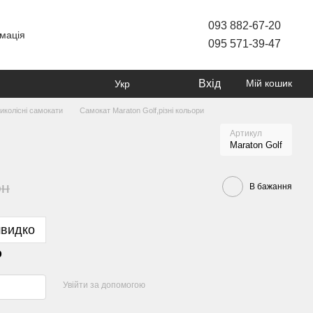
093 882-67-20
мація
095 571-39-47
Вхід
Мій кошик
Укр
иколісні самокати
Самокат Maraton Golf,різні кольори
Артикул
Maraton Golf
рн
В бажання
швидко
р
Увійти за допомогою