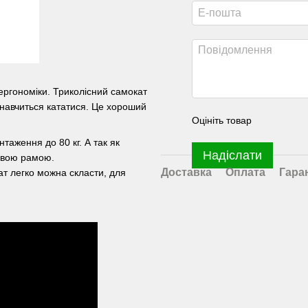
 ергономіки. Триколісний самокат
о навчиться кататися. Це хороший
Оцініть товар
таження до 80 кг. А так як
Надіслати
ієвою рамою.
Доставка
Оплата
Гара
ат легко можна скласти, для