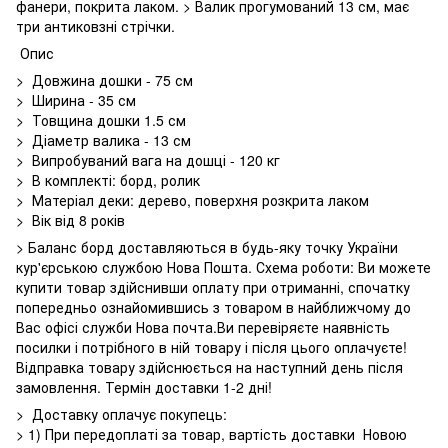
фанери, покрита лаком. > Валик прогумований 13 см, має
три антиковзні стрічки.
Опис
> Довжина дошки - 75 см
> Ширина - 35 см
> Товщина дошки 1.5 см
> Діаметр валика - 13 см
> Випробуваний вага на дошці - 120 кг
> В комплекті: борд, ролик
> Матеріал деки: дерево, поверхня розкрита лаком
> Вік від 8 років
> Баланс борд доставляються в будь-яку точку України
кур'єрською службою Нова Пошта. Схема роботи: Ви можете
купити товар здійснивши оплату при отриманні, спочатку
попередньо ознайомившись з товаром в найближчому до
Вас офісі служби Нова почта.Ви перевіряєте наявність
посилки і потрібного в ній товару і після цього оплачуєте!
Відправка товару здійснюється на наступний день після
замовлення. Термін доставки 1-2 дні!
> Доставку оплачує покупець:
> 1) При передоплаті за товар, вартість доставки Новою