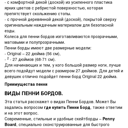
- с комфортной декой (доской) из усиленного пластика
ярких цветов с ребристой поверхностью, которая
препятствует скольжению стопы.
- с прочной деревянной декой (доской), покрытой сверху
оригинальным наждачным материалом для безопасной
езды.
Колеса для пенни бордов изготавливаются прозрачными,
матовыми и полупрозрачными.
Пенни борды имеют две размерные модели:
- Original – 22 дюйма (56 см),
2
-
- 27 дюймов (68-71 см).
Для начинающих и тем, у кого большой размер ноги, лучше
всего подойдут модели с размером 27 дюймов. Для детей и
девушек отлично подойдет
пенни борд Original
22 дюйма.
Преимущества пенни
ВИДЫ ПЕННИ БОРДОВ.
Эта статья расскажет о видах Пенни Бордов. Может Вы
задались вопросом
где купить Пенни Борд
, также ответим
и на этот вопрос.
Современные, стильные и удобные скейтборды –
Penny
Board
, специально сконструированные для быстрого