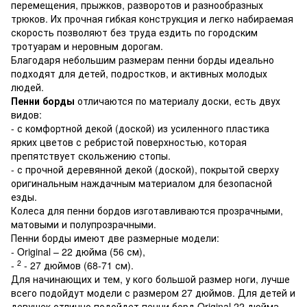
перемещения, прыжков, разворотов и разнообразных
трюков. Их прочная гибкая конструкция и легко набираемая
скорость позволяют без труда ездить по городским
тротуарам и неровным дорогам.
Благодаря небольшим размерам пенни борды идеально
подходят для детей, подростков, и активных молодых
людей.
Пенни борды
отличаются по материалу доски, есть двух
видов:
- с комфортной декой (доской) из усиленного пластика
ярких цветов с ребристой поверхностью, которая
препятствует скольжению стопы.
- с прочной деревянной декой (доской), покрытой сверху
оригинальным наждачным материалом для безопасной
езды.
Колеса для пенни бордов изготавливаются прозрачными,
матовыми и полупрозрачными.
Пенни борды имеют две размерные модели:
- Original – 22 дюйма (56 см),
2
-
- 27 дюймов (68-71 см).
Для начинающих и тем, у кого большой размер ноги, лучше
всего подойдут модели с размером 27 дюймов. Для детей и
девушек отлично подойдет
пенни борд Original
22 дюйма.