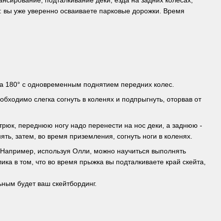
нсирование, подталкивание деки, езда на задних колесах,
»: вы уже уверенно осваиваете парковые дорожки. Время
 на 180° с одновременным поднятием передних колес.
бходимо слегка согнуть в коленях и подпрыгнуть, оторвав от
трюк, переднюю ногу надо перенести на нос деки, а заднюю -
ть, затем, во время приземления, согнуть ноги в коленях.
 Например, используя Олли, можно научиться выполнять
ика в том, что во время прыжка вы подталкиваете край скейта,
ным будет ваш скейтбординг.