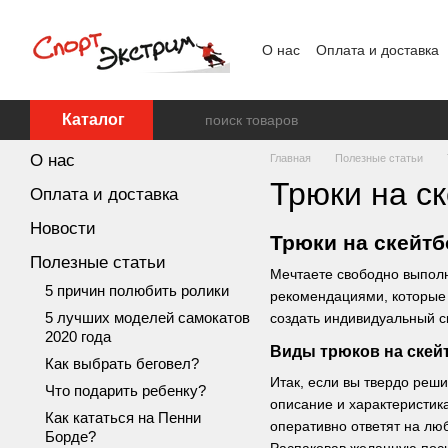
Перейти к основному контенту
О нас
Оплата и доставка
Каталог
О нас
Главная
Полезные статьи
Трюки на с
Оплата и доставка
Новости
Трюки на скейтб
Полезные статьи
Мечтаете свободно выполня
5 причин полюбить ролики
рекомендациями, которые 
5 лучших моделей самокатов
создать индивидуальный ск
2020 года
Виды трюков на скей
Как выбрать беговел?
Итак, если вы твердо реш
Что подарить ребенку?
описание и характеристик
Как кататься на Пенни
оперативно ответят на лю
Борде?