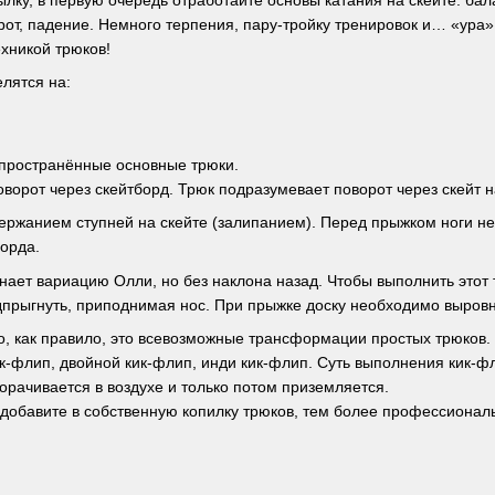
ку, в первую очередь отработайте основы катания на скейте: бала
орот, падение. Немного терпения, пару-тройку тренировок и… «ура
ехникой трюков!
лятся на:
пространённые основные трюки.
поворот через скейтборд. Трюк подразумевает поворот через скейт
ержанием ступней на скейте (залипанием). Перед прыжком ноги нео
борда.
нает вариацию Олли, но без наклона назад. Чтобы выполнить этот 
дпрыгнуть, приподнимая нос. При прыжке доску необходимо выровня
о, как правило, это всевозможные трансформации простых трюков.
к-флип, двойной кик-флип, инди кик-флип. Суть выполнения кик-фл
ворачивается в воздухе и только потом приземляется.
добавите в собственную копилку трюков, тем более профессиональ