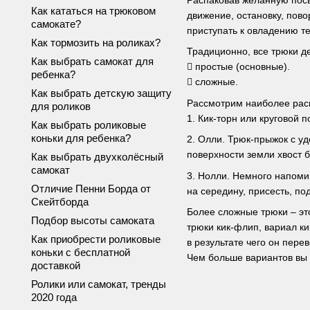
Распаковав желанную посыл
Как кататься на трюковом
движение, остановку, пов
самокате?
приступать к овладению т
Как тормозить на роликах?
Традиционно, все трюки де
Как выбрать самокат для
 простые (основные).
ребенка?
 сложные.
Как выбрать детскую защиту
Рассмотрим наиболее рас
для роликов
1. Кик-торн или круговой 
Как выбрать роликовые
коньки для ребенка?
2. Олли. Трюк-прыжок с уд
поверхности земли хвост 
Как выбрать двухколёсный
самокат
3. Нолли. Немного напоми
Отличие Пенни Борда от
на середину, присесть, по
Скейтборда
Более сложные трюки – эт
Подбор высоты самоката
трюки кик-флип, вариал ки
Как приобрести роликовые
в результате чего он пере
коньки с бесплатной
Чем больше вариантов вы 
доставкой
Ролики или самокат, тренды
2020 года