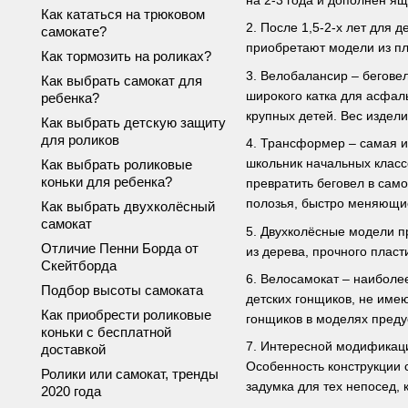
на 2-3 года и дополнен я
Как кататься на трюковом
2. После 1,5-2-х лет для 
самокате?
приобретают модели из пл
Как тормозить на роликах?
3. Велобалансир – бегове
Как выбрать самокат для
широкого катка для асфал
ребенка?
крупных детей. Вес издели
Как выбрать детскую защиту
для роликов
4. Трансформер – самая и
школьник начальных классо
Как выбрать роликовые
коньки для ребенка?
превратить беговел в сам
полозья, быстро меняющие
Как выбрать двухколёсный
самокат
5. Двухколёсные модели п
Отличие Пенни Борда от
из дерева, прочного пласт
Скейтборда
6. Велосамокат – наиболе
Подбор высоты самоката
детских гонщиков, не име
Как приобрести роликовые
гонщиков в моделях преду
коньки с бесплатной
7. Интересной модификаци
доставкой
Особенность конструкции с
Ролики или самокат, тренды
задумка для тех непосед, 
2020 года