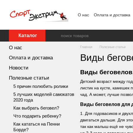
Перейти к основному контенту
О нас
Оплата и доставка
Каталог
О нас
Главная
Полезные статьи
Виды бегов
Оплата и доставка
Новости
Виды беговелов
Полезные статьи
Детский возраст между го
5 причин полюбить ролики
листик на кусте, камешек
5 лучших моделей самокатов
чад. А может, лучше позво
2020 года
Виды
беговелов
для 
Как выбрать беговел?
1. Для годовасиков и двух
Что подарить ребенку?
двигаться дальше. Для это
Как кататься на Пенни
так как малыш ещё не чув
Борде?