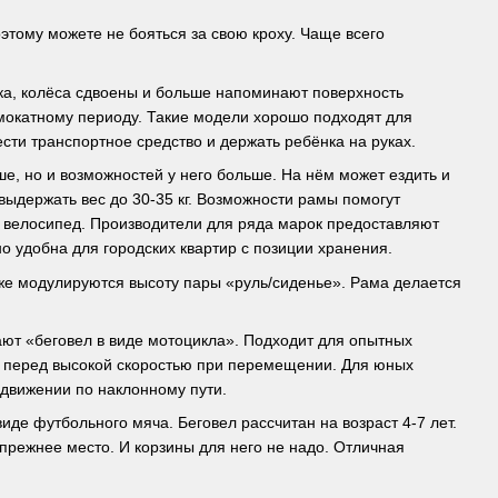
оэтому можете не бояться за свою кроху. Чаще всего
ика, колёса сдвоены и больше напоминают поверхность
амокатному периоду. Такие модели хорошо подходят для
нести транспортное средство и держать ребёнка на руках.
е, но и возможностей у него больше. На нём может ездить и
выдержать вес до 30-35 кг. Возможности рамы помогут
е велосипед. Производители для ряда марок предоставляют
о удобна для городских квартир с позиции хранения.
кже модулируются высоту пары «руль/сиденье». Рама делается
ают «беговел в виде мотоцикла». Подходит для опытных
м перед высокой скоростью при перемещении. Для юных
 движении по наклонному пути.
де футбольного мяча. Беговел рассчитан на возраст 4-7 лет.
 прежнее место. И корзины для него не надо. Отличная