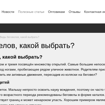
Новости
Полезные статьи
Оптовикам
Отзывы
Контактная 
Виды беговелов, какой выбрать?
елов, какой выбрать?
, какой выбрать?
дом и тремя посвящён множеству открытий. Самые большие непосед
 под ногами, пробегающее рядом уличное животное. Родителям прих
лить им активные движения, пересадив из коляски на беговел?
детей
леток. Малышу непросто освоить науку вождения, поэтому он часто
го возрастного периода рекомендованы беговелы в форме каталок. 
ствует границ и может ненароком упасть. Хорошим примером являет