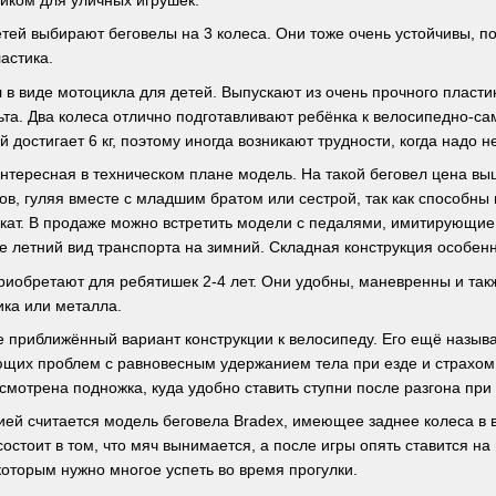
щиком для уличных игрушек.
детей выбирают беговелы на 3 колеса. Они тоже очень устойчивы, п
астика.
л в виде мотоцикла для детей. Выпускают из очень прочного пласт
ьта. Два колеса отлично подготавливают ребёнка к велосипедно-с
й достигает 6 кг, поэтому иногда возникают трудности, когда надо 
нтересная в техническом плане модель. На такой беговел цена выш
в, гуляя вместе с младшим братом или сестрой, так как способны 
окат. В продаже можно встретить модели с педалями, имитирующи
 летний вид транспорта на зимний. Складная конструкция особенн
риобретают для ребятишек 2-4 лет. Они удобны, маневренны и та
ика или металла.
е приближённый вариант конструкции к велосипеду. Его ещё назыв
ющих проблем с равновесным удержанием тела при езде и страхо
смотрена подножка, куда удобно ставить ступни после разгона при
ей считается модель беговела Bradex, имеющее заднее колеса в ви
остоит в том, что мяч вынимается, а после игры опять ставится на
которым нужно многое успеть во время прогулки.