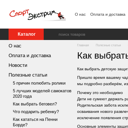
Перейти к основному контенту
О нас
Оплата и доставка
Каталог
О нас
Главная
Полезные статьи
Как выбрат
Оплата и доставка
Новости
Как выбрать детскую защи
Полезные статьи
Пришло время вашему чаду
5 причин полюбить ролики
мы подробно разберём, из 
5 лучших моделей самокатов
Почему это необходимо
2020 года
Дети не сумеют держать р
Как выбрать беговел?
Родительская забота искл
осваивания нового развле
Что подарить ребенку?
исключение появления стр
Как кататься на Пенни
Борде?
Основные элементы защи