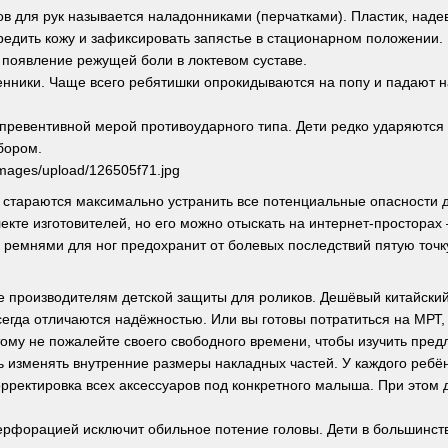
ров для рук называется наладонниками (перчатками). Пластик, над
редить кожу и зафиксировать запястье в стационарном положении.
 появление режущей боли в локтевом суставе.
ленники. Чаще всего ребятишки опрокидываются на попу и падают 
превентивной мерой противоударного типа. Дети редко ударяются г
абором.
е стараются максимально устранить все потенциальные опасности 
екте изготовителей, но его можно отыскать на интернет-просторах 
 ремнями для ног предохранит от болевых последствий пятую точку
е производителям детской защиты для роликов. Дешёвый китайский 
сегда отличаются надёжностью. Или вы готовы потратиться на МРТ,
ому не пожалейте своего свободного времени, чтобы изучить пред
 изменять внутренние размеры накладных частей. У каждого ребёнк
орректировка всех аксессуаров под конкретного малыша. При этом
ерфорацией исключит обильное потение головы. Дети в большинств