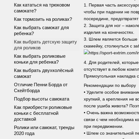
Как кататься на трюковом
1. Первая часть аксессуа
самокате?
чтобы при падении не пов
посередине, предотвратят
Как тормозить на роликах?
2. Защита для ног – нако
Как выбрать самокат для
изделия на конечностях.
ребенка?
3. Шлем является больше 
Как выбрать детскую защиту
скамейку, столкнуться с з
для роликов
Как выбрать роликовые
коньки для ребенка?
4. Для родителей, которы
отсутствует в любом компл
Как выбрать двухколёсный
Прямоугольная накладка с
самокат
Отличие Пенни Борда от
Рекомендации по выбору
Скейтборда
• Уделите особое внимани
Подбор высоты самоката
хрупкий, а крепления не в
после ушиба живота? Поэт
Как приобрести роликовые
• Очень важна возможность
коньки с бесплатной
доставкой
связи с чем необходима к
при передвижении.
Ролики или самокат, тренды
• Шлем со значительной п
2020 года