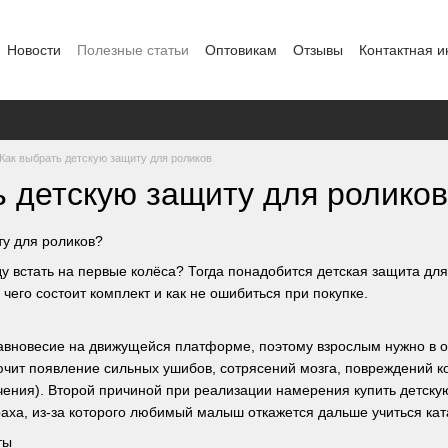
Новости
Полезные статьи
Оптовикам
Отзывы
Контактная 
Как выбрать детскую защиту для роликов
ь детскую защиту для роликов
ту для роликов?
 встать на первые колёса? Тогда понадобится
детская защита
для
чего состоит комплект и как не ошибиться при покупке.
авновесие на движущейся платформе, поэтому взрослым нужно в о
ючит появление сильных ушибов, сотрясений мозга, повреждений к
чения). Второй причиной при реализации намерения купить детскую
аха, из-за которого любимый малыш откажется дальше учиться кат
ты