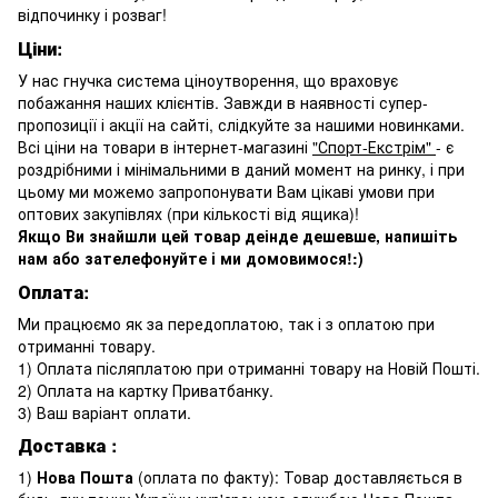
відпочинку і розваг!
Ціни:
У нас гнучка система ціноутворення, що враховує
побажання наших клієнтів. Завжди в наявності супер-
пропозиції і акції на сайті, слідкуйте за нашими новинками.
Всі ціни на товари в інтернет-магазині
"Спорт-Екстрім"
- є
роздрібними і мінімальними в даний момент на ринку, і при
цьому ми можемо запропонувати Вам цікаві умови при
оптових закупівлях (при кількості від ящика)!
Якщо Ви знайшли цей товар деінде дешевше, напишіть
нам або зателефонуйте і ми домовимося!:)
Оплата:
Ми працюємо як за передоплатою, так і з оплатою при
отриманні товару.
1) Оплата післяплатою при отриманні товару на Новій Пошті.
2) Оплата на картку Приватбанку.
3) Ваш варіант оплати.
Доставка
:
1)
Нова Пошта
(оплата по факту): Товар доставляється в