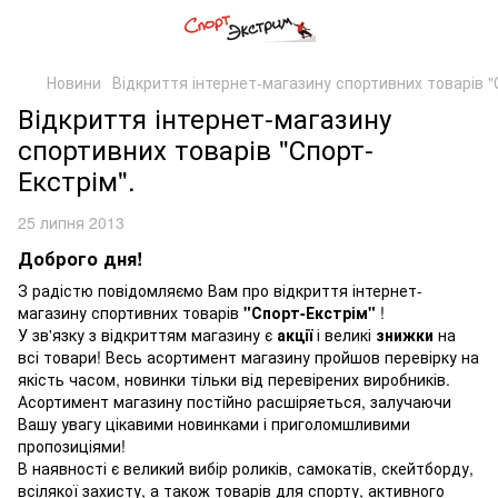
Новини
Відкриття інтернет-магазину спортивних товарів "
Відкриття інтернет-магазину
спортивних товарів "Спорт-
Екстрім".
25 липня 2013
Доброго дня!
З радістю повідомляємо Вам про відкриття інтернет-
магазину спортивних товарів
"Спорт-Екстрім"
!
У зв'язку з відкриттям магазину є
акції
і великі
знижки
на
всі товари! Весь асортимент магазину пройшов перевірку на
якість часом, новинки тільки від перевірених виробників.
Асортимент магазину постійно расшіряеться, залучаючи
Вашу увагу цікавими новинками і приголомшливими
пропозиціями!
В наявності є великий вибір роликів, самокатів, скейтборду,
всілякої захисту, а також товарів для спорту, активного