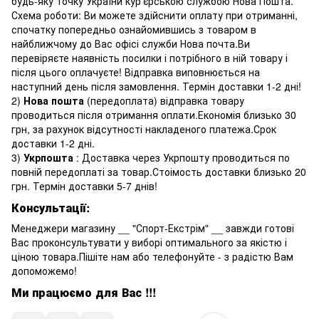
будь-яку точку України кур'єрською службою Нова Пошта.
Схема роботи: Ви можете здійснити оплату при отриманні,
спочатку попередньо ознайомившись з товаром в
найближчому до Вас офісі служби Нова почта.Ви
перевіряєте наявність посилки і потрібного в ній товару і
після цього оплачуєте! Відправка виповнюється на
наступний день після замовлення. Термін доставки 1-2 дні!
2)
Нова пошта
(передоплата) відправка товару
проводиться після отримання оплати.Економія близько 30
грн, за рахунок відсутності накладеного платежа.Срок
доставки 1-2 дні.
3)
Укрпошта
: Доставка через Укрпошту проводиться по
повній передоплаті за товар.Стоімость доставки близько 20
грн. Термін доставки 5-7 днів!
Консультації:
Менеджери магазину
__ "Спорт-Екстрім" __
завжди готові
Вас проконсультувати у виборі оптимального за якістю і
ціною товара.Пішіте нам або телефонуйте - з радістю Вам
допоможемо!
Ми працюємо для Вас !!!