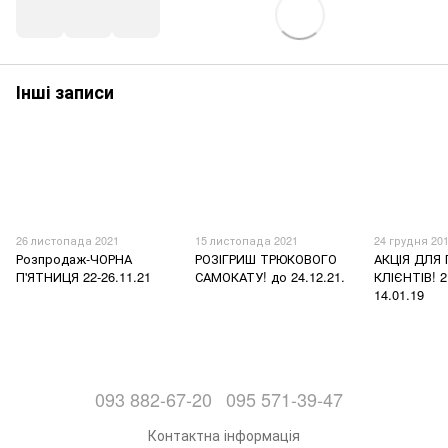
Інші записи
26 листопада 2021
15 листопада 2021
24 грудня 20
Розпродаж-ЧОРНА
РОЗІГРИШ ТРЮКОВОГО
АКЦІЯ ДЛЯ
П'ЯТНИЦЯ 22-26.11.21
САМОКАТУ! до 24.12.21.
КЛІЄНТІВ! 2
14.01.19
093 882-67-20
095 571-39-47
Контактна інформація