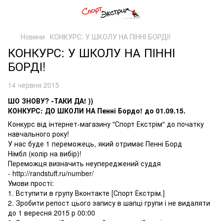
Новини
КОНКУРС: У ШКОЛУ НА ПІННІ БОРДІ!
КОНКУРС: У ШКОЛУ НА ПІННІ
БОРДІ!
14 червня 2015
ШО ЗНОВУ? -ТАКИ ДА! ))
КОНКУРС: ДО ШКОЛИ НА Пенні Бордо! до 01.09.15.
Конкурс від інтернет-магазину "Спорт Екстрім" до початку
навчального року!
У нас буде 1 переможець, який отримає
Пенні Борд
Німбл
(колір на вибір)!
Переможця визначить неупереджений суддя
-
http://randstuff.ru/number/
Умови прості:
1. Вступити в групу Вконтакте [Спорт Екстрім.]
2. Зробити репост цього запису в шапці групи і не видаляти
до 1 вересня 2015 р 00:00