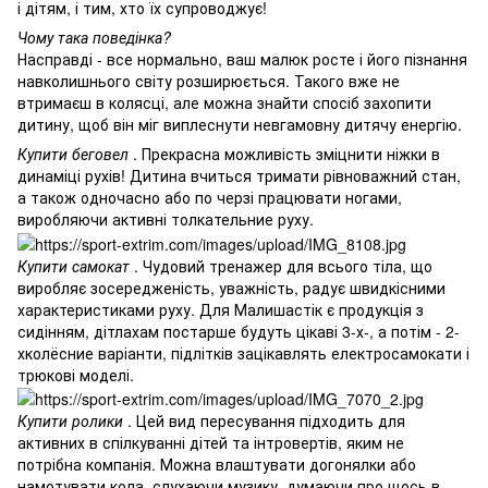
і дітям, і тим, хто їх супроводжує!
Чому така поведінка?
Насправді - все нормально, ваш малюк росте і його пізнання
навколишнього світу розширюється. Такого вже не
втримаєш в колясці, але можна знайти спосіб захопити
дитину, щоб він міг виплеснути невгамовну дитячу енергію.
Купити беговел
. Прекрасна можливість зміцнити ніжки в
динаміці рухів! Дитина вчиться тримати рівноважний стан,
а також одночасно або по черзі працювати ногами,
виробляючи активні толкательние руху.
Купити самокат
. Чудовий тренажер для всього тіла, що
виробляє зосередженість, уважність, радує швидкісними
характеристиками руху. Для Малишастік є продукція з
сидінням, дітлахам постарше будуть цікаві 3-х-, а потім - 2-
хколёсние варіанти, підлітків зацікавлять електросамокати і
трюкові моделі.
Купити ролики
. Цей вид пересування підходить для
активних в спілкуванні дітей та інтровертів, яким не
потрібна компанія. Можна влаштувати догонялки або
намотувати кола, слухаючи музику, думаючи про щось в