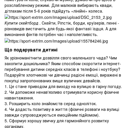
розслабленому режимі. Для малюків вибирають квади,
дітлахам після 5-6 років підійдуть «лінійні» колеса.
Купити скейтборд
. Скейти, Ріпстік, борди, круїзерів, пенні -
різновидів вистачить для будь-якої фантазії їздця. А для
виконання фінтів потрібен час і наполегливість.
Що подарувати дитині
Як урізноманітнити дозвілля свого маленького чада? Чим
захопити дошкільника? Яким способом скоротити інтернет-
перебування дитини середніх класів в телефоні і ноутбуку?
Подаруйте хлопчикові чи дівчинці радісні емоції, виражені в
покупці запропонованих вище вуличних девайсів.
1. Це стане приводом для виходу на вулицю в гарну погоду.
2. Чи допоможе ненав'язливо отримувати корисну фізичне
навантаження.
3. Розширить коло знайомств серед одноліток.
4. Чи додасть позитиву в життя (фізичні розваги на вулиці
завжди супроводжуються емоційним підйомом).
5. Сформує хорошу звичку для гармонійного розвитку
організму.