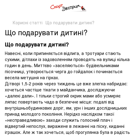
Кориcні статті
Що подарувати дитині?
Що подарувати дитині?
Що подарувати дитині?
Навесні, коли припиняється відлига, а тротуари стають
сухими, дітлахи із задоволенням проводять на вулиці кілька
годин в день. Миттєво «заселяються» будівельниками
пісочниці, утворюється черга до гойдалок і починається
весела метушня на гірках.
Дітворі 1,5-2 років через тиждень це вже злегка набридає:
хочеться частіше тікати з майданчика, досліджуючи
«далекі дали». І тільки строгий окрик мами або усмиряє
ляпас повертають чадо в безпечне місце: подалі від
внутрішньобудинкових доріг, ям, урн і інших дослідницьких
принад молодого покоління. Нерідко наслідком такої
«несправедливою» заходи служить голосний плач і
відвертий непослух, виражене в лежанні на піску, киданні
іграшок. Але ж так хочеться, щоб прогулянка була в радість