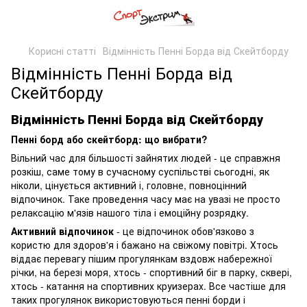
Кориcні статті
Відмінність Пенні Борда від Скейтборду
Відмінність Пенні Борда від
Скейтборду
Відмінність Пенні Борда від Скейтборду
Пенні борд або скейтборд: що вибрати?
Вільний час для більшості зайнятих людей - це справжня
розкіш, саме тому в сучасному суспільстві сьогодні, як
ніколи, цінується активний і, головне, повноцінний
відпочинок. Таке проведення часу має на увазі не просто
релаксацію м'язів нашого тіла і емоційну розрядку.
Активний відпочинок
- це відпочинок обов'язково з
користю для здоров'я і бажано на свіжому повітрі. Хтось
віддає перевагу пішим прогулянкам вздовж набережної
річки, на березі моря, хтось - спортивний біг в парку, сквері,
хтось - катання на спортивних круизерах. Все частіше для
таких прогулянок використовуються пенні борди і