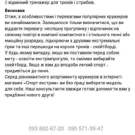
 відмінний тренажер для трюків і стрибків.
Висновки
Отже, з особливостями і перевагами популярних круизеров
ви ознайомилися. Залишилося тільки визначитися, що ви
віддаєте перевагу: неспішну прогулянку і відпочинок на
свіжому повітрі в компанії компактного і стильного пенні або
емоційну розрядку, підкоряючи з друзями екстремальні
гірки та інші перешкоди на короля трюків - скейтборді.
У будь-якому випадку, якщо ви поставили перед собою
мету - освоїти екстрімпрогулкі, то сміливо вибирайте
скейтборд. Якщо ж вам до вподоби легкий спорт -
придивіться до пенні.
Серед різноманітного асортименту круизеров в інтернет-
магазині
«Спорт екстрим»
ви без праці виберете модель
для себе. Наші консультанти завжди готові допомогти вам у
придбанні нового друга!
093 882-67-20
095 571-39-47