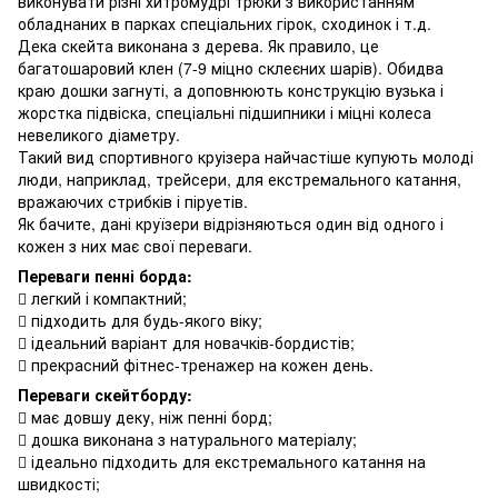
виконувати різні хитромудрі трюки з використанням
обладнаних в парках спеціальних гірок, сходинок і т.д.
Дека скейта виконана з дерева. Як правило, це
багатошаровий клен (7-9 міцно склеєних шарів). Обидва
краю дошки загнуті, а доповнюють конструкцію вузька і
жорстка підвіска, спеціальні підшипники і міцні колеса
невеликого діаметру.
Такий вид спортивного круізера найчастіше купують молоді
люди, наприклад, трейсери, для екстремального катання,
вражаючих стрибків і піруетів.
Як бачите, дані круїзери відрізняються один від одного і
кожен з них має свої переваги.
Переваги пенні борда:
 легкий і компактний;
 підходить для будь-якого віку;
 ідеальний варіант для новачків-бордистів;
 прекрасний фітнес-тренажер на кожен день.
Переваги скейтборду:
 має довшу деку, ніж пенні борд;
 дошка виконана з натурального матеріалу;
 ідеально підходить для екстремального катання на
швидкості;