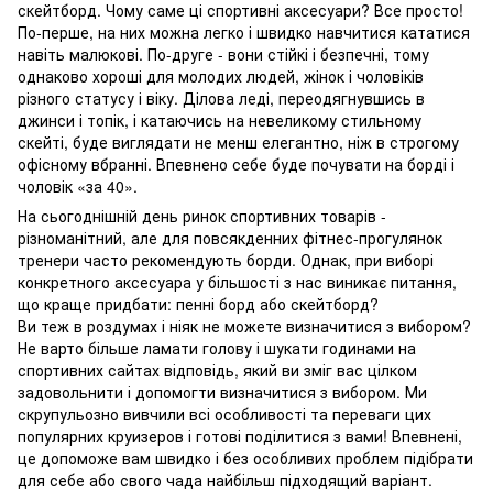
скейтборд. Чому саме ці спортивні аксесуари? Все просто!
По-перше, на них можна легко і швидко навчитися кататися
навіть малюкові. По-друге - вони стійкі і безпечні, тому
однаково хороші для молодих людей, жінок і чоловіків
різного статусу і віку. Ділова леді, переодягнувшись в
джинси і топік, і катаючись на невеликому стильному
скейті, буде виглядати не менш елегантно, ніж в строгому
офісному вбранні. Впевнено себе буде почувати на борді і
чоловік «за 40».
На сьогоднішній день ринок спортивних товарів -
різноманітний, але для повсякденних фітнес-прогулянок
тренери часто рекомендують борди. Однак, при виборі
конкретного аксесуара у більшості з нас виникає питання,
що краще придбати: пенні борд або скейтборд?
Ви теж в роздумах і ніяк не можете визначитися з вибором?
Не варто більше ламати голову і шукати годинами на
спортивних сайтах відповідь, який ви зміг вас цілком
задовольнити і допомогти визначитися з вибором. Ми
скрупульозно вивчили всі особливості та переваги цих
популярних круизеров і готові поділитися з вами! Впевнені,
це допоможе вам швидко і без особливих проблем підібрати
для себе або свого чада найбільш підходящий варіант.